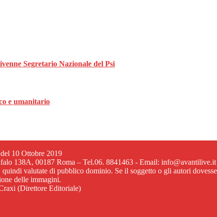
divenne Segretario Nazionale del Psi
ico e umanitario
6 del 10 Ottobre 2019
ufalo 138A, 00187 Roma – Tel.06. 8841463 - Email: info@avantilive.it
, quindi valutate di pubblico dominio. Se il soggetto o gli autori dovess
zione delle immagini.
raxi (Direttore Editoriale)