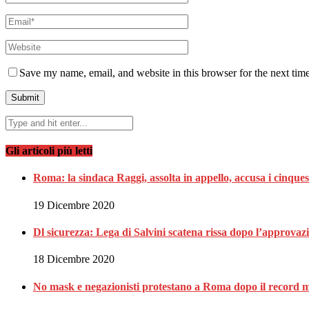
Save my name, email, and website in this browser for the next tim
Gli articoli più letti
Roma: la sindaca Raggi, assolta in appello, accusa i cinques
19 Dicembre 2020
Dl sicurezza: Lega di Salvini scatena rissa dopo l’approvaz
18 Dicembre 2020
No mask e negazionisti protestano a Roma dopo il record m