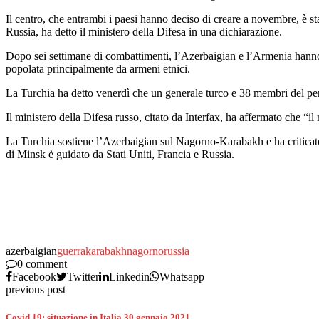
Il centro, che entrambi i paesi hanno deciso di creare a novembre, è s
Russia, ha detto il ministero della Difesa in una dichiarazione.
Dopo sei settimane di combattimenti, l’Azerbaigian e l’Armenia hanno
popolata principalmente da armeni etnici.
La Turchia ha detto venerdì che un generale turco e 38 membri del per
Il ministero della Difesa russo, citato da Interfax, ha affermato che “il
La Turchia sostiene l’Azerbaigian sul Nagorno-Karabakh e ha criticato
di Minsk è guidato da Stati Uniti, Francia e Russia.
azerbaigian
guerra
karabakh
nagorno
russia
0 comment
Facebook
Twitter
Linkedin
Whatsapp
previous post
Covid 19: situazione in Italia 30 gennaio 2021