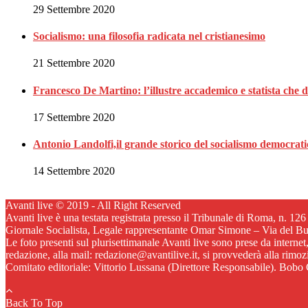
29 Settembre 2020
Socialismo: una filosofia radicata nel cristianesimo
21 Settembre 2020
Francesco De Martino: l’illustre accademico e statista che 
17 Settembre 2020
Antonio Landolfi,il grande storico del socialismo democrat
14 Settembre 2020
Avanti live © 2019 - All Right Reserved
Avanti live è una testata registrata presso il Tribunale di Roma, n. 12
Giornale Socialista, Legale rappresentante Omar Simone – Via del B
Le foto presenti sul plurisettimanale Avanti live sono prese da internet
redazione, alla mail: redazione@avantilive.it, si provvederà alla rimo
Comitato editoriale: Vittorio Lussana (Direttore Responsabile). Bobo C
Back To Top