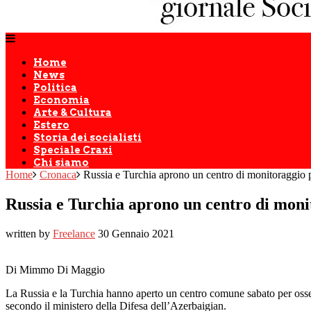
Home
News
Politica
Economia
Arte & Cultura
Estero
Storia dei socialisti
Speciale Craxi
Chi siamo
Home
Cronaca
Russia e Turchia aprono un centro di monitoraggio
Russia e Turchia aprono un centro di mon
written by
Freelance
30 Gennaio 2021
Di Mimmo Di Maggio
La Russia e la Turchia hanno aperto un centro comune sabato per osser
secondo il ministero della Difesa dell’Azerbaigian.