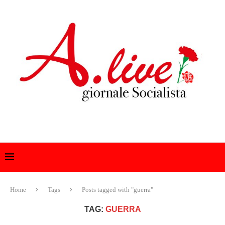
Home
Tags
Posts tagged with "guerra"
TAG:
GUERRA