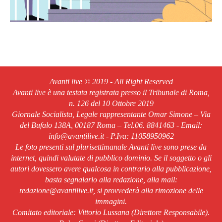
Avanti live © 2019 - All Right Reserved
Avanti live è una testata registrata presso il Tribunale di Roma,
n. 126 del 10 Ottobre 2019
Giornale Socialista, Legale rappresentante Omar Simone – Via
del Bufalo 138A, 00187 Roma – Tel.06. 8841463 - Email:
info@avantilive.it - P.Iva: 11058950962
Le foto presenti sul plurisettimanale Avanti live sono prese da
internet, quindi valutate di pubblico dominio. Se il soggetto o gli
autori dovessero avere qualcosa in contrario alla pubblicazione,
basta segnalarlo alla redazione, alla mail:
redazione@avantilive.it, si provvederà alla rimozione delle
immagini.
Comitato editoriale: Vittorio Lussana (Direttore Responsabile).