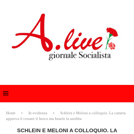
Home
In evidenza
Schlein e Meloni a colloquio. La camera
approva il cessate il fuoco ma Israele la snobba
SCHLEIN E MELONI A COLLOQUIO. LA