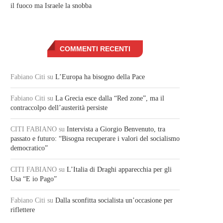
il fuoco ma Israele la snobba
COMMENTI RECENTI
Fabiano Citi
su
L’Europa ha bisogno della Pace
Fabiano Citi
su
La Grecia esce dalla “Red zone”, ma il
contraccolpo dell’austerità persiste
CITI FABIANO
su
Intervista a Giorgio Benvenuto, tra
passato e futuro: “Bisogna recuperare i valori del socialismo
democratico”
CITI FABIANO
su
L’Italia di Draghi apparecchia per gli
Usa “E io Pago”
Fabiano Citi
su
Dalla sconfitta socialista un’occasione per
riflettere