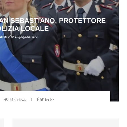
 SAN SEBASTIANO, PROTETTORE
OLIZIA LOCALE
tteo Pio Impagnatiello
613 views