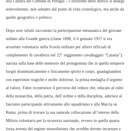
alla Cultura del Comune di Perugia – l’orizzonte dello storico si allarga
notevolmente, non soltanto dal punto di vista cronologico, ma anche da
quello geografico e politico.
Dopo aver infatti raccontato la partecipazione entusiastica del giovane
soldato alla Grande guerra (classe 1898, il 6 gennaio 1917 si era
arruolato volontario nella Scuola militare per allievi ufficiali di
complemento di cavalleria nel 22° reggimento cavalleggeri “Catania”),
narrata sulla base delle memorie del protagonista che in quella temperie
forgiò drammaticamente e fisicamente spirito e corpo, guadagnandosi
con esperienze tragiche e molto dolorose, la prima medaglia d’argento
al valore, Fabei ricostruisce il percorso del reduce che, educato al culto
della monarchia, della patria, dell’ordine e della disciplina, aderisce al
fascismo partecipando attivamente allo squadrismo e alla Marcia su
Roma, prima di trovare la sua naturale collocazione all’interno della
Milizia volontaria per la sicurezza nazionale, ovvero in quella quarta
forza armata del regime mussoliniano che avrebbe dovuto incarnare e