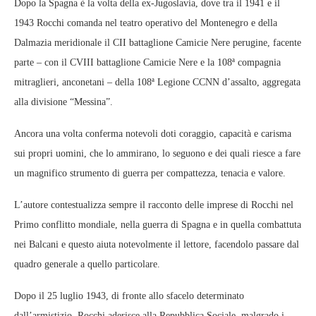
Dopo la Spagna è la volta della ex-Jugoslavia, dove tra il 1941 e il
1943 Rocchi comanda nel teatro operativo del Montenegro e della
Dalmazia meridionale il CII battaglione Camicie Nere perugine, facente
parte – con il CVIII battaglione Camicie Nere e la 108ª compagnia
mitraglieri, anconetani – della 108ª Legione CCNN d’assalto, aggregata
alla divisione “Messina”.
Ancora una volta conferma notevoli doti coraggio, capacità e carisma
sui propri uomini, che lo ammirano, lo seguono e dei quali riesce a fare
un magnifico strumento di guerra per compattezza, tenacia e valore.
L’autore contestualizza sempre il racconto delle imprese di Rocchi nel
Primo conflitto mondiale, nella guerra di Spagna e in quella combattuta
nei Balcani e questo aiuta notevolmente il lettore, facendolo passare dal
quadro generale a quello particolare.
Dopo il 25 luglio 1943, di fronte allo sfacelo determinato
dall’armistizio, Rocchi aderisce alla Repubblica Sociale, malgrado i