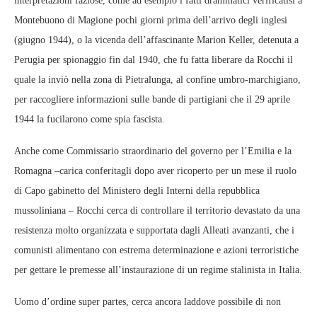
interpretazioni faziose, come ad esempio i fatti drammatici verificatisi a
Montebuono di Magione pochi giorni prima dell’arrivo degli inglesi
(giugno 1944), o la vicenda dell’affascinante Marion Keller, detenuta a
Perugia per spionaggio fin dal 1940, che fu fatta liberare da Rocchi il
quale la inviò nella zona di Pietralunga, al confine umbro-marchigiano,
per raccogliere informazioni sulle bande di partigiani che il 29 aprile
1944 la fucilarono come spia fascista.
Anche come Commissario straordinario del governo per l’Emilia e la
Romagna –carica conferitagli dopo aver ricoperto per un mese il ruolo
di Capo gabinetto del Ministero degli Interni della repubblica
mussoliniana – Rocchi cerca di controllare il territorio devastato da una
resistenza molto organizzata e supportata dagli Alleati avanzanti, che i
comunisti alimentano con estrema determinazione e azioni terroristiche
per gettare le premesse all’instaurazione di un regime stalinista in Italia.
Uomo d’ordine super partes, cerca ancora laddove possibile di non