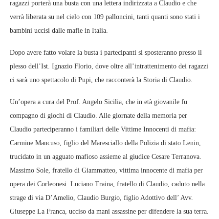
ragazzi porterà una busta con una lettera indirizzata a Claudio e che
verrà liberata su nel cielo con 109 palloncini, tanti quanti sono stati i
bambini uccisi dalle mafie in Italia.
Dopo avere fatto volare la busta i partecipanti si sposteranno presso il
plesso dell’Ist. Ignazio Florio, dove oltre all’intrattenimento dei ragazzi
ci sarà uno spettacolo di Pupi, che racconterà la Storia di Claudio.
Un’opera a cura del Prof. Angelo Sicilia, che in età giovanile fu
compagno di giochi di Claudio. Alle giornate della memoria per
Claudio parteciperanno i familiari delle Vittime Innocenti di mafia:
Carmine Mancuso, figlio del Maresciallo della Polizia di stato Lenin,
trucidato in un agguato mafioso assieme al giudice Cesare Terranova.
Massimo Sole, fratello di Giammatteo, vittima innocente di mafia per
opera dei Corleonesi. Luciano Traina, fratello di Claudio, caduto nella
strage di via D’Amelio, Claudio Burgio, figlio Adottivo dell’ Avv.
Giuseppe La Franca, ucciso da mani assassine per difendere la sua terra.