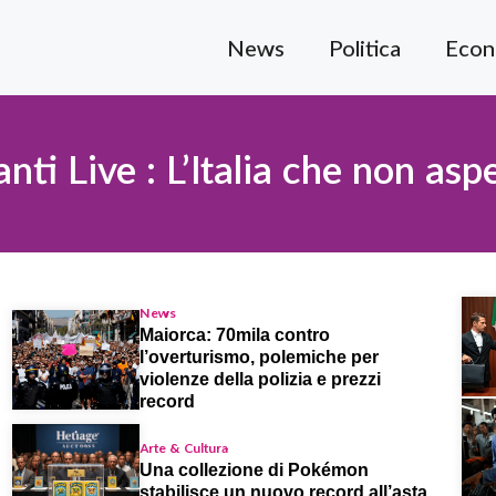
News
Politica
Econ
nti Live : L’Italia che non asp
News
Maiorca: 70mila contro
l’overturismo, polemiche per
violenze della polizia e prezzi
record
Arte & Cultura
Una collezione di Pokémon
stabilisce un nuovo record all’asta