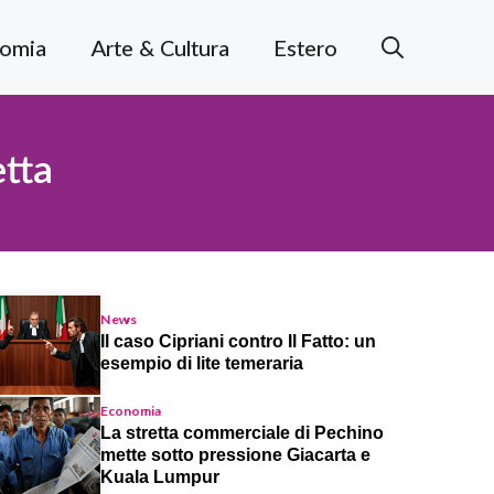
omia
Arte & Cultura
Estero
etta
News
Il caso Cipriani contro Il Fatto: un
esempio di lite temeraria
Economia
La stretta commerciale di Pechino
mette sotto pressione Giacarta e
Kuala Lumpur