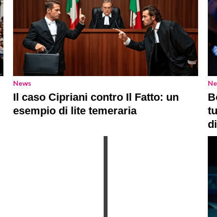
News
Ne
Il caso Cipriani contro Il Fatto: un
B
esempio di lite temeraria
t
d