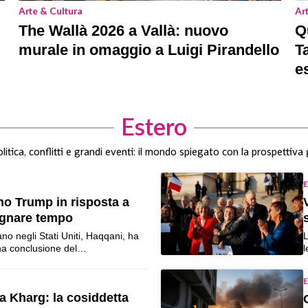
Arte & Cultura
Ar
The Wallà 2026 a Vallà: nuovo
Q
murale in omaggio a Luigi Pirandello
T
es
Estero
itica, conflitti e grandi eventi: il mondo spiegato con la prospettiva 
E
no Trump in risposta a
dagnare tempo
no negli Stati Uniti, Haqqani, ha
L
una conclusione del…
l
E
 Kharg: la cosiddetta