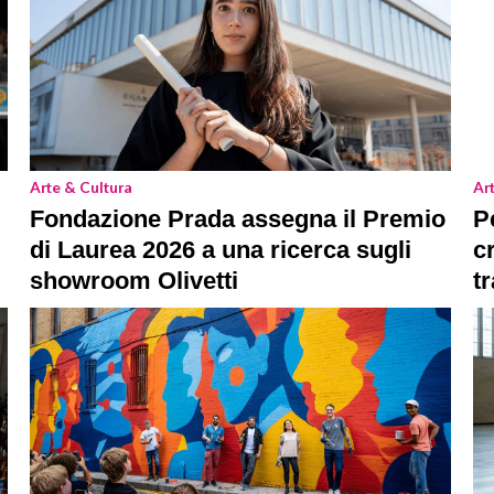
Arte & Cultura
Ar
Fondazione Prada assegna il Premio
P
di Laurea 2026 a una ricerca sugli
c
showroom Olivetti
t