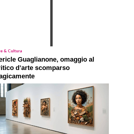
te & Cultura
ericle Guaglianone, omaggio al
ritico d’arte scomparso
ragicamente