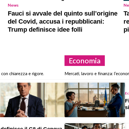
News
Ne
Fauci si avvale del quinto sull’origine
T
del Covid, accusa i repubblicani:
r
Trump definisce idee folli
p
Economia
a con chiarezza e rigore.
Mercati, lavoro e finanza: l’econo
Ec
F
s