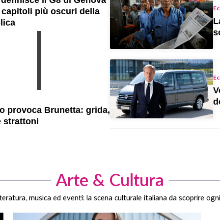
 definisce il G8 di Genova
Ec
capitoli più oscuri della
L
lica
s
Ec
V
d
lo provoca Brunetta: grida,
e strattoni
Arte & Cultura
teratura, musica ed eventi: la scena culturale italiana da scoprire ogn