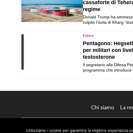
cassaforte di Tehera
regime
Donald Trump ha ammesso c
colpito l’isola di Kharg “d
Estero
Pentagono: Hegset
per militari con live
testosterone
Il segretario alla Difesa 
programma che introduce
Chi siamo
La re
@ 2026 | Tutti i diritti riservati. |
Avanti live
Utilizziamo i cookie per garantire la migliore esperienza p