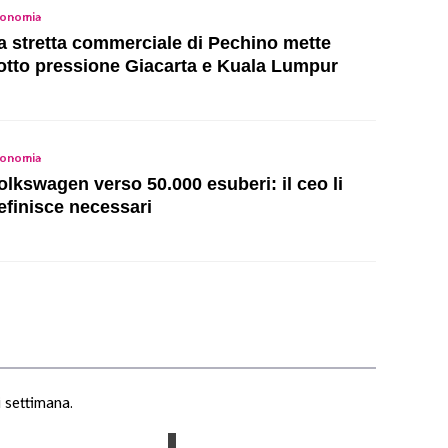
onomia
a stretta commerciale di Pechino mette
otto pressione Giacarta e Kuala Lumpur
onomia
olkswagen verso 50.000 esuberi: il ceo li
efinisce necessari
i settimana.