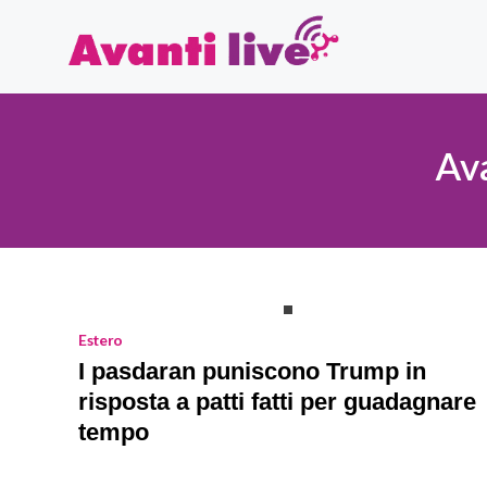
Vai
al
contenuto
Ava
Estero
I pasdaran puniscono Trump in
risposta a patti fatti per guadagnare
tempo