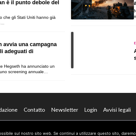
n è il punto debole del
N
n
he gli Stati Uniti hanno già
ue…
E
h avvia una campagna
lli adeguati di
Pete Hegseth ha annunciato un
 uno screening annuale…
dazione
Contatto
Newsletter
Login
Avvisi legali
ossibile sul nostro sito web. Se continui a utilizzare questo sito, darem