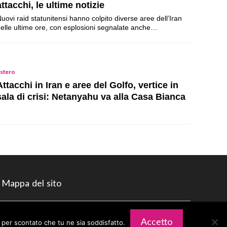
attacchi, le ultime notizie
uovi raid statunitensi hanno colpito diverse aree dell’Iran
elle ultime ore, con esplosioni segnalate anche…
stero
Attacchi in Iran e aree del Golfo, vertice in
sala di crisi: Netanyahu va alla Casa Bianca
Mappa del sito
Accetto
o per scontato che tu ne sia soddisfatto.