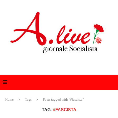
Home
Tags
Posts tagged with "#fascista"
TAG:
#FASCISTA