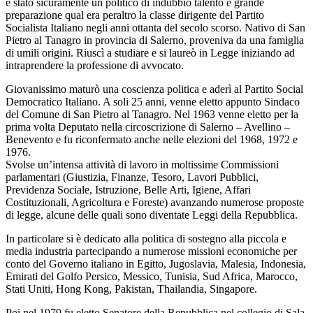
è stato sicuramente un politico di indubbio talento e grande
preparazione qual era peraltro la classe dirigente del Partito
Socialista Italiano negli anni ottanta del secolo scorso. Nativo di San
Pietro al Tanagro in provincia di Salerno, proveniva da una famiglia
di umili origini. Riuscì a studiare e si laureò in Legge iniziando ad
intraprendere la professione di avvocato.
Giovanissimo maturò una coscienza politica e aderì al Partito Social
Democratico Italiano. A soli 25 anni, venne eletto appunto Sindaco
del Comune di San Pietro al Tanagro. Nel 1963 venne eletto per la
prima volta Deputato nella circoscrizione di Salerno – Avellino –
Benevento e fu riconfermato anche nelle elezioni del 1968, 1972 e
1976.
Svolse un’intensa attività di lavoro in moltissime Commissioni
parlamentari (Giustizia, Finanze, Tesoro, Lavori Pubblici,
Previdenza Sociale, Istruzione, Belle Arti, Igiene, Affari
Costituzionali, Agricoltura e Foreste) avanzando numerose proposte
di legge, alcune delle quali sono diventate Leggi della Repubblica.
In particolare si è dedicato alla politica di sostegno alla piccola e
media industria partecipando a numerose missioni economiche per
conto del Governo italiano in Egitto, Jugoslavia, Malesia, Indonesia,
Emirati del Golfo Persico, Messico, Tunisia, Sud Africa, Marocco,
Stati Uniti, Hong Kong, Pakistan, Thailandia, Singapore.
Poi nel 1979 fu eletto Senatore della Repubblica nel collegio di Sala