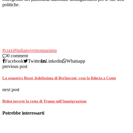
politiche.
#craxi
#italia
governo
quaranta
0 comment
Facebook
Twitter
Linkedin
Whatsapp
previous post
La senatrice Rossi, fedelissima di Berlusconi, vota la fiducia a Conte
next post
Biden inverte la rotta di Trump sull’immigrazione
Potrebbe interessarti