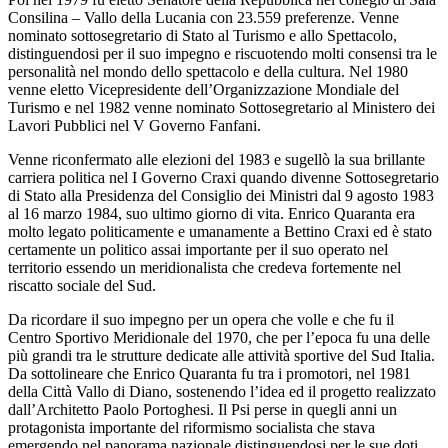
Consilina – Vallo della Lucania con 23.559 preferenze. Venne
nominato sottosegretario di Stato al Turismo e allo Spettacolo,
distinguendosi per il suo impegno e riscuotendo molti consensi tra le
personalità nel mondo dello spettacolo e della cultura. Nel 1980
venne eletto Vicepresidente dell’Organizzazione Mondiale del
Turismo e nel 1982 venne nominato Sottosegretario al Ministero dei
Lavori Pubblici nel V Governo Fanfani.
Venne riconfermato alle elezioni del 1983 e sugellò la sua brillante
carriera politica nel I Governo Craxi quando divenne Sottosegretario
di Stato alla Presidenza del Consiglio dei Ministri dal 9 agosto 1983
al 16 marzo 1984, suo ultimo giorno di vita. Enrico Quaranta era
molto legato politicamente e umanamente a Bettino Craxi ed è stato
certamente un politico assai importante per il suo operato nel
territorio essendo un meridionalista che credeva fortemente nel
riscatto sociale del Sud.
Da ricordare il suo impegno per un opera che volle e che fu il
Centro Sportivo Meridionale del 1970, che per l’epoca fu una delle
più grandi tra le strutture dedicate alle attività sportive del Sud Italia.
Da sottolineare che Enrico Quaranta fu tra i promotori, nel 1981
della Città Vallo di Diano, sostenendo l’idea ed il progetto realizzato
dall’Architetto Paolo Portoghesi. Il Psi perse in quegli anni un
protagonista importante del riformismo socialista che stava
emergendo nel panorama nazionale distinguendosi per le sue doti