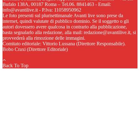
Bufalo 138A, 00187 Roma – Tel.06. 8841463 - Email:
info@avantilive.it - P.Iva: 11058950962
Le foto presenti sul plurisettimanale Avanti live sono prese da
internet, quindi valutate di pubblico dominio. Se il soggetto o gli
autori dovessero avere qualcosa in contrario alla pubblicazione,
basta segnalarlo alla redazione, alla mail: redazione@avantilive.it, si
provvederà alla rimozione delle immagini.
Comitato editoriale: Vittorio Lussana (Direttore Responsabile).
Bobo Craxi (Direttore Editoriale)
Back To Top