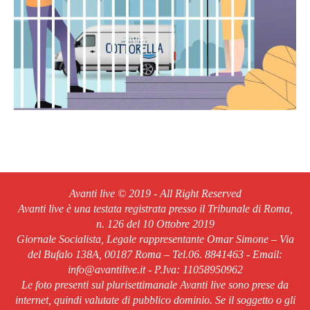
Avanti live © 2019 - All Right Reserved
Avanti live è una testata registrata presso il Tribunale di Roma,
n. 126 del 10 Ottobre 2019
Giornale Socialista, Legale rappresentante Omar Simone – Via
del Bufalo 138A, 00187 Roma – Tel.06. 8841463 - Email:
info@avantilive.it - P.Iva: 11058950962
Le foto presenti sul plurisettimanale Avanti live sono prese da
internet, quindi valutate di pubblico dominio. Se il soggetto o gli