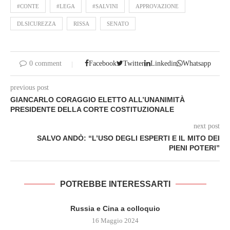
#CONTE
#LEGA
#SALVINI
APPROVAZIONE
DLSICUREZZA
RISSA
SENATO
0 comment
Facebook
Twitter
Linkedin
Whatsapp
previous post
GIANCARLO CORAGGIO ELETTO ALL’UNANIMITÀ
PRESIDENTE DELLA CORTE COSTITUZIONALE
next post
SALVO ANDÒ: “L’USO DEGLI ESPERTI E IL MITO DEI
PIENI POTERI”
POTREBBE INTERESSARTI
Russia e Cina a colloquio
16 Maggio 2024