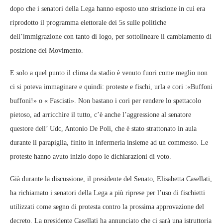
dopo che i senatori della Lega hanno esposto uno striscione in cui era
riprodotto il programma elettorale dei 5s sulle politiche
dell’immigrazione con tanto di logo, per sottolineare il cambiamento di
posizione del Movimento.
E solo a quel punto il clima da stadio è venuto fuori come meglio non
ci si poteva immaginare e quindi: proteste e fischi, urla e cori :«Buffoni
buffoni!» o « Fascisti». Non bastano i cori per rendere lo spettacolo
pietoso, ad arricchire il tutto, c’è anche l’aggressione al senatore
questore dell’ Udc, Antonio De Poli, che è stato strattonato in aula
durante il parapiglia, finito in infermeria insieme ad un commesso. Le
proteste hanno avuto inizio dopo le dichiarazioni di voto.
Già durante la discussione, il presidente del Senato, Elisabetta Casellati,
ha richiamato i senatori della Lega a più riprese per l’uso di fischietti
utilizzati come segno di protesta contro la prossima approvazione del
decreto. La presidente Casellati ha annunciato che ci sarà una istruttoria