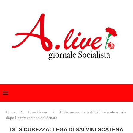
Home
In evidenza
Dl sicurezza: Lega di Salvini scatena rissa
dopo l’approvazione del Senato
DL SICUREZZA: LEGA DI SALVINI SCATENA