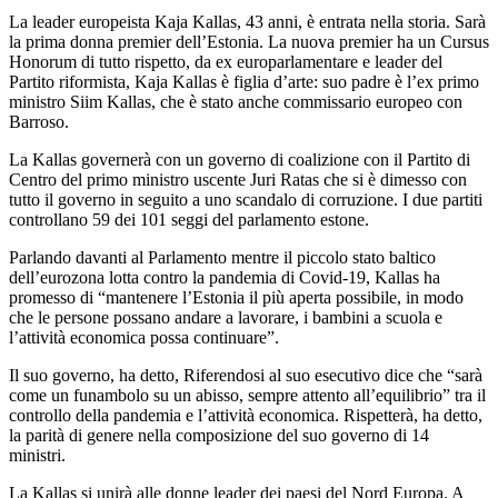
La leader europeista Kaja Kallas, 43 anni, è entrata nella storia. Sarà
la prima donna premier dell’Estonia. La nuova premier ha un Cursus
Honorum di tutto rispetto, da ex europarlamentare e leader del
Partito riformista, Kaja Kallas è figlia d’arte: suo padre è l’ex primo
ministro Siim Kallas, che è stato anche commissario europeo con
Barroso.
La Kallas governerà con un governo di coalizione con il Partito di
Centro del primo ministro uscente Juri Ratas che si è dimesso con
tutto il governo in seguito a uno scandalo di corruzione. I due partiti
controllano 59 dei 101 seggi del parlamento estone.
Parlando davanti al Parlamento mentre il piccolo stato baltico
dell’eurozona lotta contro la pandemia di Covid-19, Kallas ha
promesso di “mantenere l’Estonia il più aperta possibile, in modo
che le persone possano andare a lavorare, i bambini a scuola e
l’attività economica possa continuare”.
Il suo governo, ha detto, Riferendosi al suo esecutivo dice che “sarà
come un funambolo su un abisso, sempre attento all’equilibrio” tra il
controllo della pandemia e l’attività economica. Rispetterà, ha detto,
la parità di genere nella composizione del suo governo di 14
ministri.
La Kallas si unirà alle donne leader dei paesi del Nord Europa. A