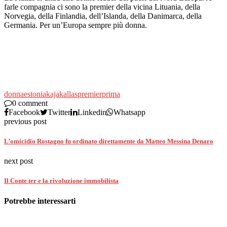
farle compagnia ci sono la premier della vicina Lituania, della
Norvegia, della Finlandia, dell’Islanda, della Danimarca, della
Germania. Per un’Europa sempre più donna.
donna
estonia
kaja
kallas
premier
prima
0 comment
Facebook
Twitter
Linkedin
Whatsapp
previous post
L’omicidio Rostagno fu ordinato direttamente da Matteo Messina Denaro
next post
Il Conte ter e la rivoluzione immobilista
Potrebbe interessarti