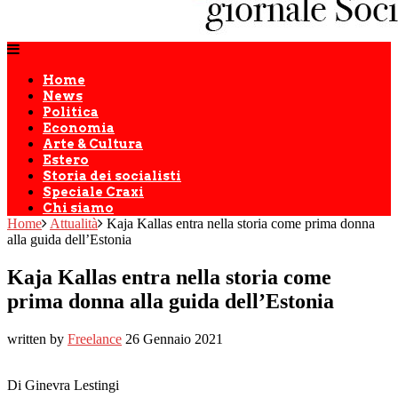
Home
News
Politica
Economia
Arte & Cultura
Estero
Storia dei socialisti
Speciale Craxi
Chi siamo
Home
Attualità
Kaja Kallas entra nella storia come prima donna
alla guida dell’Estonia
Kaja Kallas entra nella storia come
prima donna alla guida dell’Estonia
written by
Freelance
26 Gennaio 2021
Di Ginevra Lestingi