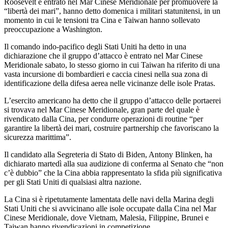
Roosevelt è entrato nel Mar Cinese Meridionale per promuovere la
“libertà dei mari”, hanno detto domenica i militari statunitensi, in un
momento in cui le tensioni tra Cina e Taiwan hanno sollevato
preoccupazione a Washington.
Il comando indo-pacifico degli Stati Uniti ha detto in una
dichiarazione che il gruppo d’attacco è entrato nel Mar Cinese
Meridionale sabato, lo stesso giorno in cui Taiwan ha riferito di una
vasta incursione di bombardieri e caccia cinesi nella sua zona di
identificazione della difesa aerea nelle vicinanze delle isole Pratas.
L’esercito americano ha detto che il gruppo d’attacco delle portaerei
si trovava nel Mar Cinese Meridionale, gran parte del quale è
rivendicato dalla Cina, per condurre operazioni di routine “per
garantire la libertà dei mari, costruire partnership che favoriscano la
sicurezza marittima”.
Il candidato alla Segreteria di Stato di Biden, Antony Blinken, ha
dichiarato martedì alla sua audizione di conferma al Senato che “non
c’è dubbio” che la Cina abbia rappresentato la sfida più significativa
per gli Stati Uniti di qualsiasi altra nazione.
La Cina si è ripetutamente lamentata delle navi della Marina degli
Stati Uniti che si avvicinano alle isole occupate dalla Cina nel Mar
Cinese Meridionale, dove Vietnam, Malesia, Filippine, Brunei e
Taiwan hanno rivendicazioni in competizione.