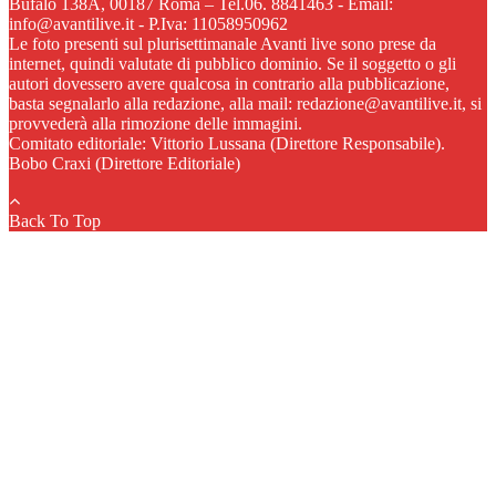
Bufalo 138A, 00187 Roma – Tel.06. 8841463 - Email:
info@avantilive.it - P.Iva: 11058950962
Le foto presenti sul plurisettimanale Avanti live sono prese da
internet, quindi valutate di pubblico dominio. Se il soggetto o gli
autori dovessero avere qualcosa in contrario alla pubblicazione,
basta segnalarlo alla redazione, alla mail: redazione@avantilive.it, si
provvederà alla rimozione delle immagini.
Comitato editoriale: Vittorio Lussana (Direttore Responsabile).
Bobo Craxi (Direttore Editoriale)
Back To Top