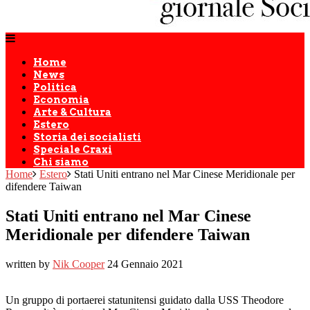
Home
News
Politica
Economia
Arte & Cultura
Estero
Storia dei socialisti
Speciale Craxi
Chi siamo
Home
Estero
Stati Uniti entrano nel Mar Cinese Meridionale per
difendere Taiwan
Stati Uniti entrano nel Mar Cinese
Meridionale per difendere Taiwan
written by
Nik Cooper
24 Gennaio 2021
Un gruppo di portaerei statunitensi guidato dalla USS Theodore