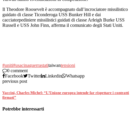
Il Theodore Roosevelt è accompagnato dall’incrociatore missilistico
guidato di classe Ticonderoga USS Bunker Hill e dai
cacciatorpediniere missilistici guidati di classe Arleigh Burke USS
Russell e USS John Finn, afferma il comunicato degli Stati Uniti.
#uniti
#usa
cina
guerra
stati
taiwan
tensioni
0 comment
Facebook
Twitter
Linkedin
Whatsapp
previous post
Vaccini, Charles Michel: “L’Unione europea intende far rispettare i contratti
firmati”
Potrebbe interessarti