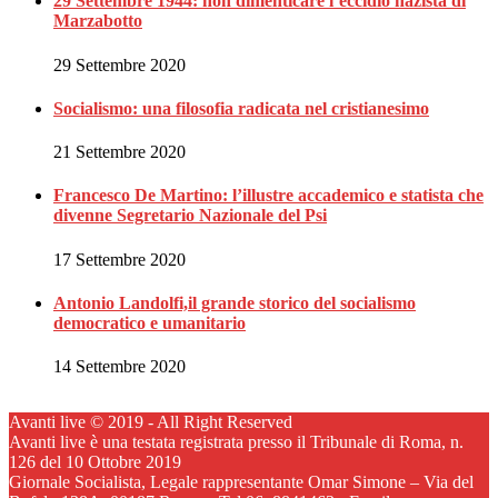
29 Settembre 1944: non dimenticare l’eccidio nazista di
Marzabotto
29 Settembre 2020
Socialismo: una filosofia radicata nel cristianesimo
21 Settembre 2020
Francesco De Martino: l’illustre accademico e statista che
divenne Segretario Nazionale del Psi
17 Settembre 2020
Antonio Landolfi,il grande storico del socialismo
democratico e umanitario
14 Settembre 2020
Avanti live © 2019 - All Right Reserved
Avanti live è una testata registrata presso il Tribunale di Roma, n.
126 del 10 Ottobre 2019
Giornale Socialista, Legale rappresentante Omar Simone – Via del