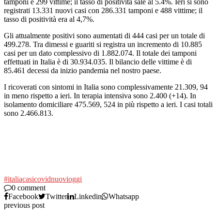
tamponi e 299 vittime; il tasso di positività sale al 5.4%. Ieri si sono
registrati 13.331 nuovi casi con 286.331 tamponi e 488 vittime; il
tasso di positività era al 4,7%.
Gli attualmente positivi sono aumentati di 444 casi per un totale di
499.278. Tra dimessi e guariti si registra un incremento di 10.885
casi per un dato complessivo di 1.882.074. Il totale dei tamponi
effettuati in Italia è di 30.934.035. Il bilancio delle vittime è di
85.461 decessi da inizio pandemia nel nostro paese.
I ricoverati con sintomi in Italia sono complessivamente 21.309, 94
in meno rispetto a ieri. In terapia intensiva sono 2.400 (+14). In
isolamento domiciliare 475.569, 524 in più rispetto a ieri. I casi totali
sono 2.466.813.
#italia
casi
covid
nuovi
oggi
0 comment
Facebook
Twitter
Linkedin
Whatsapp
previous post