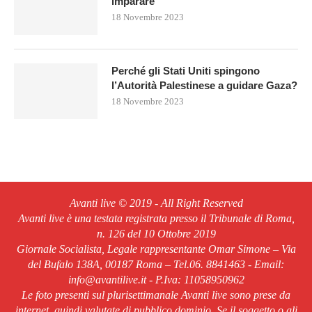
imparare
18 Novembre 2023
Perché gli Stati Uniti spingono
l’Autorità Palestinese a guidare Gaza?
18 Novembre 2023
Avanti live © 2019 - All Right Reserved
Avanti live è una testata registrata presso il Tribunale di Roma,
n. 126 del 10 Ottobre 2019
Giornale Socialista, Legale rappresentante Omar Simone – Via
del Bufalo 138A, 00187 Roma – Tel.06. 8841463 - Email:
info@avantilive.it - P.Iva: 11058950962
Le foto presenti sul plurisettimanale Avanti live sono prese da
internet, quindi valutate di pubblico dominio. Se il soggetto o gli