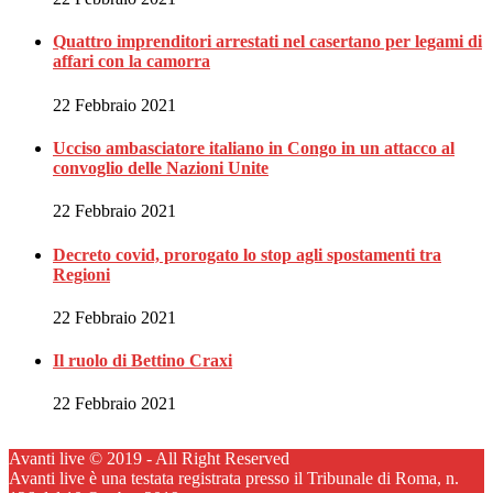
Quattro imprenditori arrestati nel casertano per legami di
affari con la camorra
22 Febbraio 2021
Ucciso ambasciatore italiano in Congo in un attacco al
convoglio delle Nazioni Unite
22 Febbraio 2021
Decreto covid, prorogato lo stop agli spostamenti tra
Regioni
22 Febbraio 2021
Il ruolo di Bettino Craxi
22 Febbraio 2021
Avanti live © 2019 - All Right Reserved
Avanti live è una testata registrata presso il Tribunale di Roma, n.