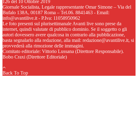
126 del 10 Ottobre 2019
Giornale Socialista, Legale rappresentante Omar Simone – Via del
Bufalo 138A, 00187 Roma – Tel.06. 8841463 - Email:
info@avantilive.it - P.Iva: 11058950962
Le foto presenti sul plurisettimanale Avanti live sono prese da
internet, quindi valutate di pubblico dominio. Se il soggetto o gli
autori dovessero avere qualcosa in contrario alla pubblicazione,
basta segnalarlo alla redazione, alla mail: redazione@avantilive.it, si
provvederà alla rimozione delle immagini.
Comitato editoriale: Vittorio Lussana (Direttore Responsabile).
Bobo Craxi (Direttore Editoriale)
Back To Top