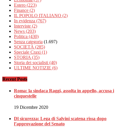
Estero
(223)
Finance
(2)
IL POPOLO ITALIANO
(2)
In evidenza
(767)
Interviste
(2)
News
(203)
Politica
(430)
Senza categoria
(1.697)
SOCIETÀ
(285)
Speciale Craxi
(1)
STORIA
(35)
Storia dei socialisti
(40)
ULTIME NOTIZIE
(6)
Recent Posts
Roma: la sindaca Raggi, assolta in appello, accusa i
cinquestelle
19 Dicembre 2020
Dl sicurezza: Lega di Salvini scatena rissa dopo
l’approvazione del Senato