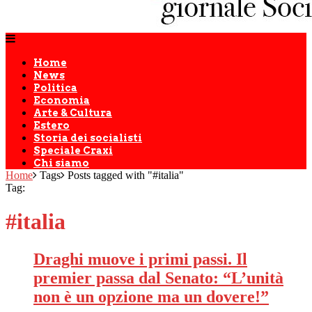
Home
News
Politica
Economia
Arte & Cultura
Estero
Storia dei socialisti
Speciale Craxi
Chi siamo
Home
Tags
Posts tagged with "#italia"
Tag:
#italia
Draghi muove i primi passi. Il
premier passa dal Senato: “L’unità
non è un opzione ma un dovere!”