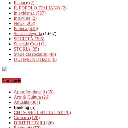
Finance
(2)
IL POPOLO ITALIANO
(2)
In evidenza
(767)
Interviste
(2)
News
(203)
Politica
(430)
Senza categoria
(1.697)
SOCIETÀ
(285)
Speciale Craxi
(1)
STORIA
(35)
Storia dei socialisti
(40)
ULTIME NOTIZIE
(6)
Categorie
Approfondimenti
(35)
Arte & Cultura
(26)
Attualità
(367)
Banking
(5)
CHI SONO I SOCIALISTI
(6)
Cronaca
(120)
DIRITTI CIVILI
(26)
Economia
(57)