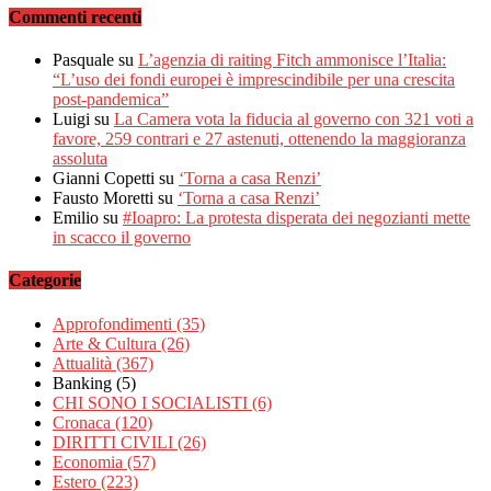
Commenti recenti
Pasquale
su
L’agenzia di raiting Fitch ammonisce l’Italia:
“L’uso dei fondi europei è imprescindibile per una crescita
post-pandemica”
Luigi
su
La Camera vota la fiducia al governo con 321 voti a
favore, 259 contrari e 27 astenuti, ottenendo la maggioranza
assoluta
Gianni Copetti
su
‘Torna a casa Renzi’
Fausto Moretti
su
‘Torna a casa Renzi’
Emilio
su
#Ioapro: La protesta disperata dei negozianti mette
in scacco il governo
Categorie
Approfondimenti
(35)
Arte & Cultura
(26)
Attualità
(367)
Banking
(5)
CHI SONO I SOCIALISTI
(6)
Cronaca
(120)
DIRITTI CIVILI
(26)
Economia
(57)
Estero
(223)