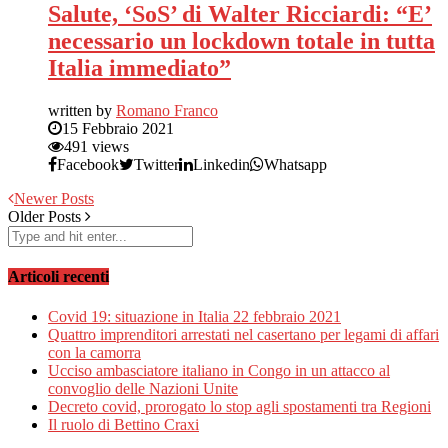
Salute, ‘SoS’ di Walter Ricciardi: “E’
necessario un lockdown totale in tutta
Italia immediato”
written by
Romano Franco
15 Febbraio 2021
491 views
Facebook
Twitter
Linkedin
Whatsapp
Newer Posts
Older Posts
Articoli recenti
Covid 19: situazione in Italia 22 febbraio 2021
Quattro imprenditori arrestati nel casertano per legami di affari
con la camorra
Ucciso ambasciatore italiano in Congo in un attacco al
convoglio delle Nazioni Unite
Decreto covid, prorogato lo stop agli spostamenti tra Regioni
Il ruolo di Bettino Craxi