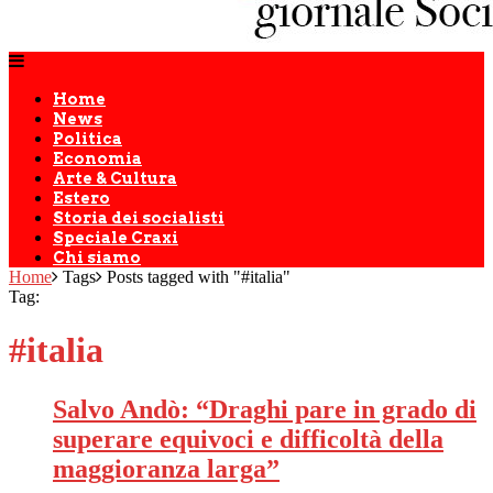
Home
News
Politica
Economia
Arte & Cultura
Estero
Storia dei socialisti
Speciale Craxi
Chi siamo
Home
Tags
Posts tagged with "#italia"
Tag:
#italia
Salvo Andò: “Draghi pare in grado di
superare equivoci e difficoltà della
maggioranza larga”