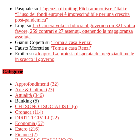
Pasquale
su
L’agenzia di raiting Fitch ammonisce l’Italia:
“L’uso dei fondi europei è imprescindibile per una crescita
post-pandemica”
Luigi
su
La Camera vota la fiducia al governo con 321 voti a
favore, 259 contrari e 27 astenuti, ottenendo la maggioranza
assoluta
Gianni Copetti
su
‘Torna a casa Renzi’
Fausto Moretti
su
‘Torna a casa Renzi’
Emilio
su
#Ioapro: La protesta disperata dei negozianti mette
in scacco il governo
Categorie
Approfondimenti
(32)
Arte & Cultura
(23)
Attualità
(346)
Banking
(5)
CHI SONO I SOCIALISTI
(6)
Cronaca
(114)
DIRITTI CIVILI
(22)
Economia
(57)
Estero
(216)
Finance
(2)