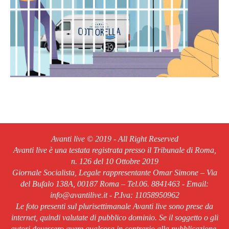
Avanti live © 2019 - All Right Reserved
Avanti live è una testata registrata presso il Tribunale di Roma,
n. 126 del 10 Ottobre 2019
Giornale Socialista, Legale rappresentante Omar Simone – Via
del Bufalo 138A, 00187 Roma – Tel.06. 8841463 - Email:
info@avantilive.it - P.Iva: 11058950962
Le foto presenti sul plurisettimanale Avanti live sono prese da
internet, quindi valutate di pubblico dominio. Se il soggetto o gli
autori dovessero avere qualcosa in contrario alla pubblicazione,