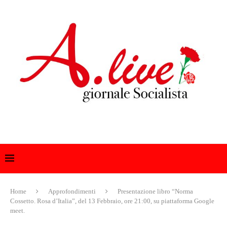
Home
Approfondimenti
Presentazione libro “Norma
Cossetto. Rosa d’Italia”, del 13 Febbraio, ore 21:00, su piattaforma Google
meet.