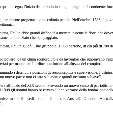
 quanto segna l’inizio del periodo in cui gli indigeni del continente fur
ginariamente progettata come colonia penale. Nell’ottobre 1786, il gove
ritannici.
tana, Phillip ebbe grandi difficoltà a mettere insieme la flotta che dovev
arsamente finanziato che equipaggiato.
iali, Phillip guidò il suo gruppo di 1.000 persone, di cui più di 700 deten
lo povero, da un clima sconosciuto e da lavoratori che ignoravano l’agric
inviati per mantenere l’ordine non furono all’altezza del compito.
minando i detenuti a posizioni di responsabilità e supervisione. Fustigaz
In un nuovo paese non ci sarà schiavitù e quindi nessuno schiavo”.
pera all’inizio del XIX secolo. Provando un nuovo senso di patriottismo
 1808 gli uomini hanno osservato “l’anniversario della fondazione della
anniversario dell’insediamento britannico in Australia. Quando l’Austra
”.