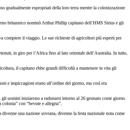
ono gradualmente espropriati della loro terra mentre la colonizzazione
rno britannico nominò Arthur Phillip capitano dell’HMS Sirius e gli
a compiere il viaggio. Le sue richieste di agricoltori più esperti per
uti, in giro per l’Africa fino al lato orientale dell’Australia. In tutto,
oltura, il capitano ebbe grandi difficoltà a mantenere in vita gli
ioni e impiccagioni erano all’ordine del giorno, ma così era
, gli uomini iniziarono a radunarsi intorno al 26 gennaio come giorno
 colonia” con “bevute e allegria”.
lia divenne una nazione sovrana, divenne la festa nazionale nota come