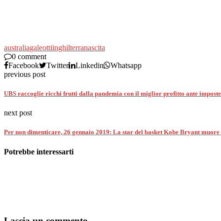
australia
galeotti
inghilterra
nascita
0 comment
Facebook
Twitter
Linkedin
Whatsapp
previous post
UBS raccoglie ricchi frutti dalla pandemia con il miglior profitto ante impost
next post
Per non dimenticare, 26 gennaio 2019: La star del basket Kobe Bryant muore in
Potrebbe interessarti
Lascia un commento