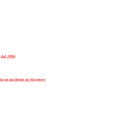
e dal 2006
 un incidente in elicottero