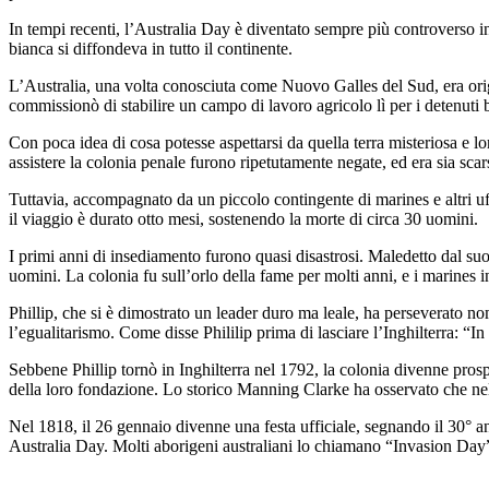
In tempi recenti, l’Australia Day è diventato sempre più controverso in
bianca si diffondeva in tutto il continente.
L’Australia, una volta conosciuta come Nuovo Galles del Sud, era ori
commissionò di stabilire un campo di lavoro agricolo lì per i detenuti b
Con poca idea di cosa potesse aspettarsi da quella terra misteriosa e lon
assistere la colonia penale furono ripetutamente negate, ed era sia sc
Tuttavia, accompagnato da un piccolo contingente di marines e altri uffic
il viaggio è durato otto mesi, sostenendo la morte di circa 30 uomini.
I primi anni di insediamento furono quasi disastrosi. Maledetto dal suo
uomini. La colonia fu sull’orlo della fame per molti anni, e i marines 
Phillip, che si è dimostrato un leader duro ma leale, ha perseverato no
l’egualitarismo. Come disse Phililip prima di lasciare l’Inghilterra: “
Sebbene Phillip tornò in Inghilterra nel 1792, la colonia divenne pros
della loro fondazione. Lo storico Manning Clarke ha osservato che nel
Nel 1818, il 26 gennaio divenne una festa ufficiale, segnando il 30° 
Australia Day. Molti aborigeni australiani lo chiamano “Invasion Day