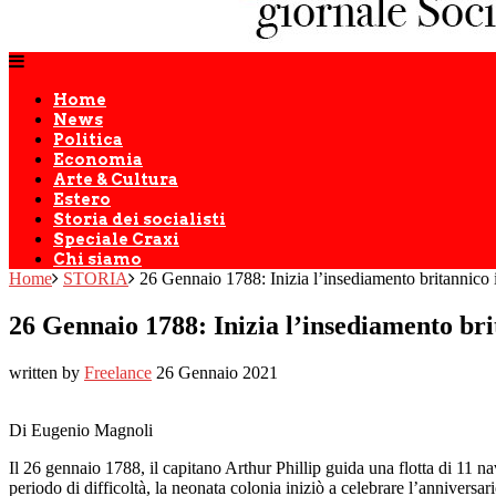
Home
News
Politica
Economia
Arte & Cultura
Estero
Storia dei socialisti
Speciale Craxi
Chi siamo
Home
STORIA
26 Gennaio 1788: Inizia l’insediamento britannico 
26 Gennaio 1788: Inizia l’insediamento bri
written by
Freelance
26 Gennaio 2021
Di Eugenio Magnoli
Il 26 gennaio 1788, il capitano Arthur Phillip guida una flotta di 11 
periodo di difficoltà, la neonata colonia iniziò a celebrare l’anniver