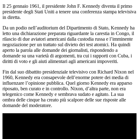
Il 25 gennaio 1961, il presidente John F. Kennedy diventa il primo
presidente degli Stati Uniti a tenere una conferenza stampa televisiva
in diretta.
Da un podio nell’auditorium del Dipartimento di Stato, Kennedy ha
letto una dichiarazione preparata riguardante la carestia in Congo, il
rilascio di due aviatori americani dalla custodia russa e l’imminente
negoziazione per un trattato sul divieto dei test atomici. Ha quindi
aperto la parola alle domande dei giornalisti, rispondendo a
domande su una varietà di argomenti, tra cui i rapporti con Cuba, i
diritti di voto e gli aiuti alimentari agli americani impoveriti.
Fin dal suo dibattito presidenziale televisivo con Richard Nixon nel
1960, Kennedy era consapevole dell’enorme potere dei media di
influenzare l’opinione pubblica. Quel giorno Kennedy era apparso
riposato, ben curato e in controllo. Nixon, d’altra parte, non era
telegenico come Kennedy e sembrava sudato e agitato. La sua
ombra delle cinque ha creato più scalpore delle sue risposte alle
domande del moderatore.