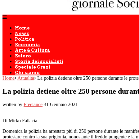
Home
News
Politica
Economia
Arte & Cultura
Estero
Storia dei socialisti
Speciale Craxi
Chi siamo
Home
Attualità
La polizia detiene oltre 250 persone durante le prot
La polizia detiene oltre 250 persone durant
written by
Freelance
31 Gennaio 2021
Di Mirko Fallacia
Domenica la polizia ha arrestato più di 250 persone durante le manifes
protestare contro la sua prigionia, nonostante il freddo pungente e la m