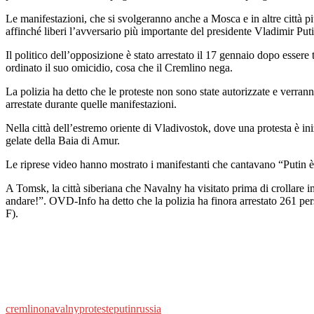
Le manifestazioni, che si svolgeranno anche a Mosca e in altre città p
affinché liberi l’avversario più importante del presidente Vladimir Puti
Il politico dell’opposizione è stato arrestato il 17 gennaio dopo esser
ordinato il suo omicidio, cosa che il Cremlino nega.
La polizia ha detto che le proteste non sono state autorizzate e verra
arrestate durante quelle manifestazioni.
Nella città dell’estremo oriente di Vladivostok, dove una protesta è ini
gelate della Baia di Amur.
Le riprese video hanno mostrato i manifestanti che cantavano “Putin è
A Tomsk, la città siberiana che Navalny ha visitato prima di crollare 
andare!”. OVD-Info ha detto che la polizia ha finora arrestato 261 pers
F).
cremlino
navalny
proteste
putin
russia