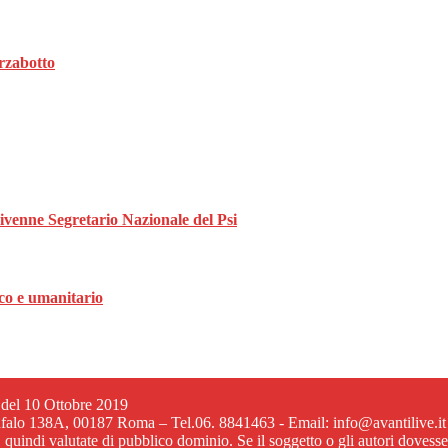
rzabotto
divenne Segretario Nazionale del Psi
ico e umanitario
6 del 10 Ottobre 2019
ufalo 138A, 00187 Roma – Tel.06. 8841463 - Email: info@avantilive.it
, quindi valutate di pubblico dominio. Se il soggetto o gli autori dovess