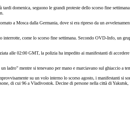
iù tardi domenica, seguono le grandi proteste dello scorso fine settima
n.
e tornato a Mosca dalla Germania, dove si era ripreso da un avvelenament
nno interrotte, come lo scorso fine settimana. Secondo OVD-Info, un grup
ziata alle 02:00 GMT, la polizia ha impedito ai manifestanti di accedere 
 un ladro” mentre si tenevano per mano e marciavano sul ghiaccio a temp
improvvisamente su un volo interno lo scorso agosto, i manifestanti si so
one, di cui 96 a Vladivostok. Decine di persone nella città di Yakutsk, n