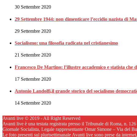
30 Settembre 2020
29 Settembre 1944: non dimenticare l’eccidio nazista di Ma
29 Settembre 2020
Socialismo: una filosofia radicata nel cristianesimo
21 Settembre 2020
Francesco De Martino: l’illustre accademico e statista che 
17 Settembre 2020
Antonio Landolfi,il grande storico del socialismo democrat
14 Settembre 2020
Avanti live © 2019 - All Right Reserved
Avanti live è una testata registrata presso il Tribunale di Roma, n. 12
Giornale Socialista, Legale rappresentante Omar Simone – Via del B
Le foto presenti sul plurisettimanale Avanti live sono prese da internet