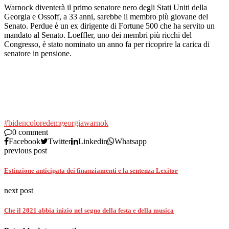
Warnock diventerà il primo senatore nero degli Stati Uniti della
Georgia e Ossoff, a 33 anni, sarebbe il membro più giovane del
Senato. Perdue è un ex dirigente di Fortune 500 che ha servito un
mandato al Senato. Loeffler, uno dei membri più ricchi del
Congresso, è stato nominato un anno fa per ricoprire la carica di
senatore in pensione.
#biden
colore
dem
georgia
warnok
0 comment
Facebook
Twitter
Linkedin
Whatsapp
previous post
Estinzione anticipata dei finanziamenti e la sentenza Lexitor
next post
Che il 2021 abbia inizio nel segno della festa e della musica