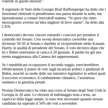
voterete in queste elezioni”.
Il segretario di Stato della Georgia Brad Raffensperger ha detto che i
funzionari elettorali si prenderanno una pausa durante la notte, ma
riprenderanno a contare mercoledì mattina. “Si spera che entro
mezzogiorno avremo un’idea migliore di dove siamo”, ha detto alla
CNN.
I democratici devono vincere entrambi i concorsi per prendere il
controllo del Senato. Uno sweep democratico creerebbe una
divisione 50-50 al Senato e darebbe al vicepresidente eletto Kamala
Harris, in qualità di presidente del Senato, il voto decisivo dopo che
lei e Biden entreranno in carica il 20 gennaio. Il partito ha già una
stretta maggioranza alla Camera dei rappresentanti.
Se i repubblicani occupassero il secondo seggio, eserciterebbero
effettivamente il potere di veto sugli incaricati politici e giudiziari di
Biden, nonché su molte delle sue iniziative legislative in settori quali
il soccorso economico, il cambiamento climatico, l’assistenza
sanitaria e la giustizia penale.
Nessun Democratico ha vinto una corsa al Senato degli Stati Uniti in
Georgia in 20 anni. Le elezioni di ballottaggio testa a testa, un
capriccio della legge statale, si sono rese necessarie quando nessun
candidato ha superato il 50% dei voti a novembre.