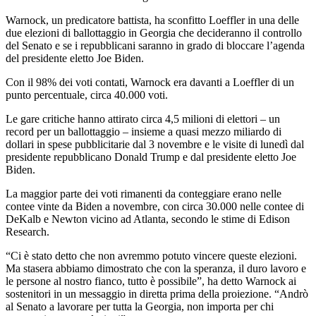
Warnock, un predicatore battista, ha sconfitto Loeffler in una delle
due elezioni di ballottaggio in Georgia che decideranno il controllo
del Senato e se i repubblicani saranno in grado di bloccare l’agenda
del presidente eletto Joe Biden.
Con il 98% dei voti contati, Warnock era davanti a Loeffler di un
punto percentuale, circa 40.000 voti.
Le gare critiche hanno attirato circa 4,5 milioni di elettori – un
record per un ballottaggio – insieme a quasi mezzo miliardo di
dollari in spese pubblicitarie dal 3 novembre e le visite di lunedì dal
presidente repubblicano Donald Trump e dal presidente eletto Joe
Biden.
La maggior parte dei voti rimanenti da conteggiare erano nelle
contee vinte da Biden a novembre, con circa 30.000 nelle contee di
DeKalb e Newton vicino ad Atlanta, secondo le stime di Edison
Research.
“Ci è stato detto che non avremmo potuto vincere queste elezioni.
Ma stasera abbiamo dimostrato che con la speranza, il duro lavoro e
le persone al nostro fianco, tutto è possibile”, ha detto Warnock ai
sostenitori in un messaggio in diretta prima della proiezione. “Andrò
al Senato a lavorare per tutta la Georgia, non importa per chi