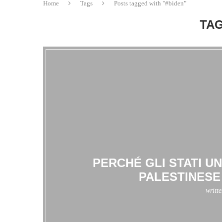
Home
Tags
Posts tagged with "#biden"
TAG
PERCHÉ GLI STATI U
PALESTINESE
writt