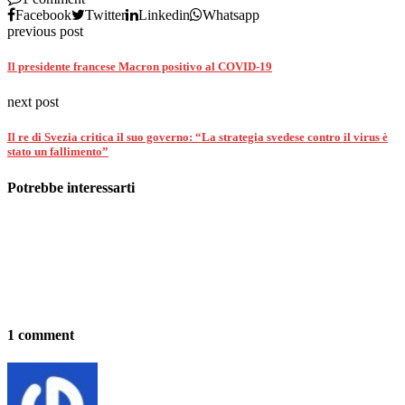
Facebook
Twitter
Linkedin
Whatsapp
previous post
Il presidente francese Macron positivo al COVID-19
next post
Il re di Svezia critica il suo governo: “La strategia svedese contro il virus è
stato un fallimento”
Potrebbe interessarti
1 comment