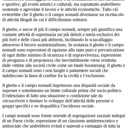
e sportive, gli eventi artistici e culturali, ma soprattutto andrebbero
sostenute e agevolate il lavoro e le attività economiche. Tutto ciò
eviterebbe che il ghetto o il campo nomadi diventasse un ricettacolo
di attività illegali da cui è difficilissimo sottrarsi.
Il ghetto, e ancor di più il campo nomadi, sempre più giustifica una
costante attività di supremazia sui più deboli a tutela esclusiva dei
più forti e delle classi più abbienti, facilitando lo sciacallaggio
attraverso il becero assistenzialismo. In sostanza il ghetto e il campo
nomadi sono espressioni di egoismo allo stato puro e prevaricazione
di ogni diritto minimo di sicurezza e di sopravvivenza, espressione
di arroganza e di prepotenza che inevitabilmente viene restituita
dalle vittime alla società civile come un fatale boomerang. Il ghetto e
il campo nomadi sono i non luoghi o pattumiere sociali che
stabiliscono la linea di confine fra la civiltà e l’esclusione.
Il ghetto e il campo nomadi imprimono una disparità sociale da
superare e sottolineano un limite culturale prima che socio-politico.
Evidenziano di fatto una situazione o condizione tale da
circoscrivere e limitare lo sviluppo dell’attività delle persone o
gruppi specifici e ne dequalifica l’incidenza sociale.
I campi nomadi sono forme orrende di segregazione razziale indegni
di un Paese civile, espressione di un classismo antidemocratico e
antisociale che andrebbero evitati e superati a vantaggio di tutta la