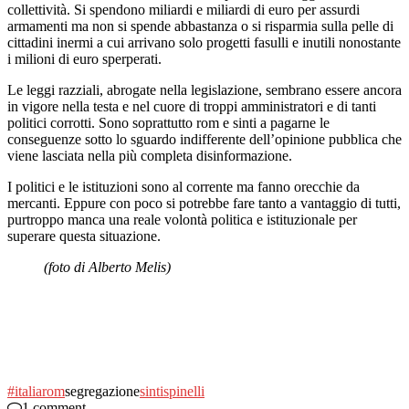
collettività. Si spendono miliardi e miliardi di euro per assurdi
armamenti ma non si spende abbastanza o si risparmia sulla pelle di
cittadini inermi a cui arrivano solo progetti fasulli e inutili nonostante
i milioni di euro sperperati.
Le leggi razziali, abrogate nella legislazione, sembrano essere ancora
in vigore nella testa e nel cuore di troppi amministratori e di tanti
politici corrotti. Sono soprattutto rom e sinti a pagarne le
conseguenze sotto lo sguardo indifferente dell’opinione pubblica che
viene lasciata nella più completa disinformazione.
I politici e le istituzioni sono al corrente ma fanno orecchie da
mercanti. Eppure con poco si potrebbe fare tanto a vantaggio di tutti,
purtroppo manca una reale volontà politica e istituzionale per
superare questa situazione.
(foto di Alberto Melis)
#italia
rom
segregazione
sinti
spinelli
1 comment