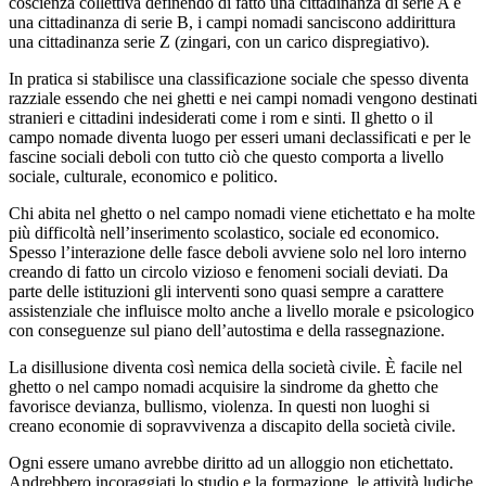
coscienza collettiva definendo di fatto una cittadinanza di serie A e
una cittadinanza di serie B, i campi nomadi sanciscono addirittura
una cittadinanza serie Z (zingari, con un carico dispregiativo).
In pratica si stabilisce una classificazione sociale che spesso diventa
razziale essendo che nei ghetti e nei campi nomadi vengono destinati
stranieri e cittadini indesiderati come i rom e sinti. Il ghetto o il
campo nomade diventa luogo per esseri umani declassificati e per le
fascine sociali deboli con tutto ciò che questo comporta a livello
sociale, culturale, economico e politico.
Chi abita nel ghetto o nel campo nomadi viene etichettato e ha molte
più difficoltà nell’inserimento scolastico, sociale ed economico.
Spesso l’interazione delle fasce deboli avviene solo nel loro interno
creando di fatto un circolo vizioso e fenomeni sociali deviati. Da
parte delle istituzioni gli interventi sono quasi sempre a carattere
assistenziale che influisce molto anche a livello morale e psicologico
con conseguenze sul piano dell’autostima e della rassegnazione.
La disillusione diventa così nemica della società civile. È facile nel
ghetto o nel campo nomadi acquisire la sindrome da ghetto che
favorisce devianza, bullismo, violenza. In questi non luoghi si
creano economie di sopravvivenza a discapito della società civile.
Ogni essere umano avrebbe diritto ad un alloggio non etichettato.
Andrebbero incoraggiati lo studio e la formazione, le attività ludiche