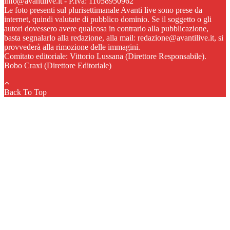
info@avantilive.it - P.Iva: 11058950962
Le foto presenti sul plurisettimanale Avanti live sono prese da
internet, quindi valutate di pubblico dominio. Se il soggetto o gli
autori dovessero avere qualcosa in contrario alla pubblicazione,
basta segnalarlo alla redazione, alla mail: redazione@avantilive.it, si
provvederà alla rimozione delle immagini.
Comitato editoriale: Vittorio Lussana (Direttore Responsabile).
Bobo Craxi (Direttore Editoriale)
Back To Top