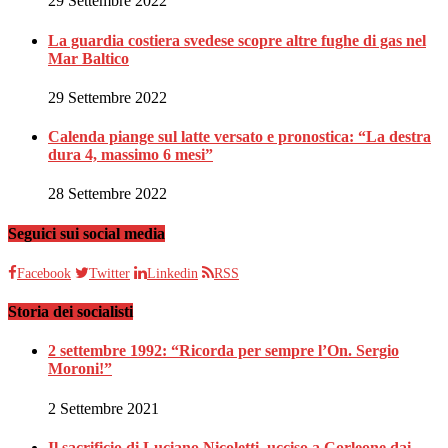
29 Settembre 2022
La guardia costiera svedese scopre altre fughe di gas nel
Mar Baltico
29 Settembre 2022
Calenda piange sul latte versato e pronostica: “La destra
dura 4, massimo 6 mesi”
28 Settembre 2022
Seguici sui social media
Facebook
Twitter
Linkedin
RSS
Storia dei socialisti
2 settembre 1992: “Ricorda per sempre l’On. Sergio
Moroni!”
2 Settembre 2021
Il sacrificio di Luciano Nicoletti, ucciso a Corleone dai