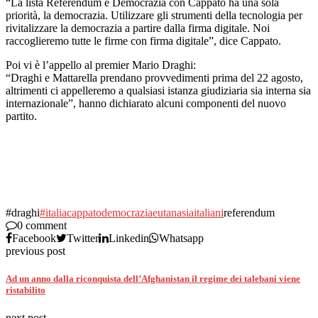
“La lista Referendum e Democrazia con Cappato ha una sola
priorità, la democrazia. Utilizzare gli strumenti della tecnologia per
rivitalizzare la democrazia a partire dalla firma digitale. Noi
raccoglieremo tutte le firme con firma digitale”, dice Cappato.
Poi vi è l’appello al premier Mario Draghi:
“Draghi e Mattarella prendano provvedimenti prima del 22 agosto,
altrimenti ci appelleremo a qualsiasi istanza giudiziaria sia interna sia
internazionale”, hanno dichiarato alcuni componenti del nuovo
partito.
#draghi
#italia
cappato
democrazia
eutanasia
italiani
referendum
0 comment
Facebook
Twitter
Linkedin
Whatsapp
previous post
Ad un anno dalla riconquista dell’Afghanistan il regime dei talebani viene
ristabilito
next post