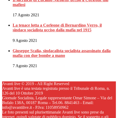
mafiosi
17 Agosto 2021
La tenace lotta a Corleone di Bernardino Verro, il
sindaco socialista ucciso dalla mafia nel 1915
9 Agosto 2021
Giuseppe Scalia, sindacalista socialista assassinato dalla
mafia con due bombe a mano
7 Agosto 2021
Avanti live © 2019 - All Right Reserved
Avanti live è una testata registrata presso il Tribunale di Roma, n.
126 del 10 Ottobre 2019
Giornale Socialista, Legale rappresentante Omar Simone – Via del
Bufalo 138A, 00187 Roma – Tel.06. 8841463 - Email:
info@avantilive.it - P.Iva: 11058950962
Le foto presenti sul plurisettimanale Avanti live sono prese da
internet, quindi valutate di pubblico dominio. Se il soggetto o gli