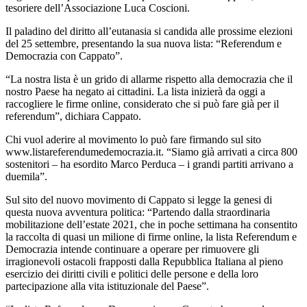
tesoriere dell’Associazione Luca Coscioni.
Il paladino del diritto all’eutanasia si candida alle prossime elezioni
del 25 settembre, presentando la sua nuova lista: “Referendum e
Democrazia con Cappato”.
“La nostra lista è un grido di allarme rispetto alla democrazia che il
nostro Paese ha negato ai cittadini. La lista inizierà da oggi a
raccogliere le firme online, considerato che si può fare già per il
referendum”, dichiara Cappato.
Chi vuol aderire al movimento lo può fare firmando sul sito
www.listareferendumedemocrazia.it. “Siamo già arrivati a circa 800
sostenitori – ha esordito Marco Perduca – i grandi partiti arrivano a
duemila”.
Sul sito del nuovo movimento di Cappato si legge la genesi di
questa nuova avventura politica: “Partendo dalla straordinaria
mobilitazione dell’estate 2021, che in poche settimana ha consentito
la raccolta di quasi un milione di firme online, la lista Referendum e
Democrazia intende continuare a operare per rimuovere gli
irragionevoli ostacoli frapposti dalla Repubblica Italiana al pieno
esercizio dei diritti civili e politici delle persone e della loro
partecipazione alla vita istituzionale del Paese”.