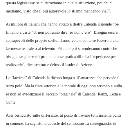
questa legislatura: se ci ritroviamo in quella situazione, poi chi ci
mettiamo, visto che il più autorevole lo stiamo mandando via?”.
Ai milioni di italiani che hanno votato a destra Calenda risponde “Se
finiamo a carte 48, non potranno dire ‘io non c’ero’. Bisogna essere
consapevoli delle proprie scelte. Hanno votato come se fossero a una
kermesse teatrale o al televoto. Prima o poi si renderanno conto che
bisogna scegliere chi promette cose praticabili e ha l’esperienza per
realizzarle”, dice seccato e deluso il leader di Azione.
Le “lacrime” di Calenda la dicono lunga sull’amarezza che pervade il
terzo polo. Ma la finta retorica e la morale di oggi non servono a nulla
se non ad evidenziare il peccato “originale” di Calenda, Renzi, Letta e
Conte.
Aver bisticciato sulle differenze, al posto di trovare tutti insieme punti
in comune, ha segnato la debacle del centrosinistra consegnando, di