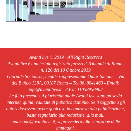
Avanti live © 2019 - All Right Reserved
Avanti live è una testata registrata presso il Tribunale di Roma,
n. 126 del 10 Ottobre 2019
Giornale Socialista, Legale rappresentante Omar Simone – Via
del Bufalo 138A, 00187 Roma – Tel.06. 8841463 - Email:
info@avantilive.it - P.Iva: 11058950962
Le foto presenti sul plurisettimanale Avanti live sono prese da
internet, quindi valutate di pubblico dominio. Se il soggetto o gli
autori dovessero avere qualcosa in contrario alla pubblicazione,
basta segnalarlo alla redazione, alla mail:
redazione@avantilive.it, si provvederà alla rimozione delle
immagini.