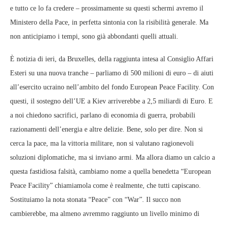
e tutto ce lo fa credere – prossimamente su questi schermi avremo il
Ministero della Pace, in perfetta sintonia con la risibilità generale. Ma
non anticipiamo i tempi, sono già abbondanti quelli attuali.
È notizia di ieri, da Bruxelles, della raggiunta intesa al Consiglio Affari
Esteri su una nuova tranche – parliamo di 500 milioni di euro – di aiuti
all’esercito ucraino nell’ambito del fondo European Peace Facility. Con
questi, il sostegno dell’UE a Kiev arriverebbe a 2,5 miliardi di Euro. E
a noi chiedono sacrifici, parlano di economia di guerra, probabili
razionamenti dell’energia e altre delizie. Bene, solo per dire. Non si
cerca la pace, ma la vittoria militare, non si valutano ragionevoli
soluzioni diplomatiche, ma si inviano armi. Ma allora diamo un calcio a
questa fastidiosa falsità, cambiamo nome a quella benedetta “European
Peace Facility” chiamiamola come è realmente, che tutti capiscano.
Sostituiamo la nota stonata “Peace” con “War”. Il succo non
cambierebbe, ma almeno avremmo raggiunto un livello minimo di