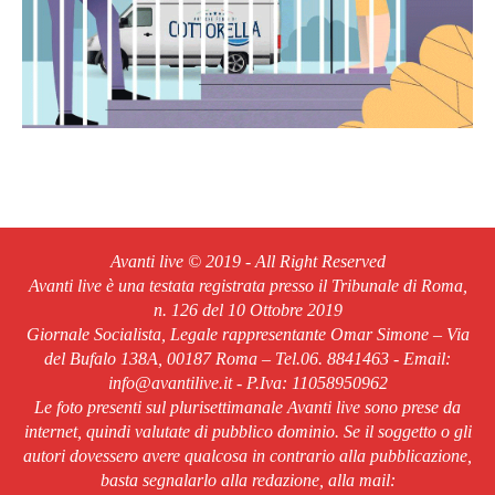
Avanti live © 2019 - All Right Reserved
Avanti live è una testata registrata presso il Tribunale di Roma,
n. 126 del 10 Ottobre 2019
Giornale Socialista, Legale rappresentante Omar Simone – Via
del Bufalo 138A, 00187 Roma – Tel.06. 8841463 - Email:
info@avantilive.it - P.Iva: 11058950962
Le foto presenti sul plurisettimanale Avanti live sono prese da
internet, quindi valutate di pubblico dominio. Se il soggetto o gli
autori dovessero avere qualcosa in contrario alla pubblicazione,
basta segnalarlo alla redazione, alla mail: