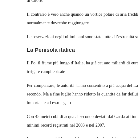
di calore.
Il contrario è vero anche quando un vortice polare di aria fred
normalmente dovrebbe raggiungere.
Le osservazioni negli ultimi anni sono state tutte all’estremità s
La Penisola italica
Il Po, il fiume più lungo d’Italia, ha già causato miliardi di e
irrigare campi e risaie.
Per compensare, le autorità hanno consentito a più acqua del Lag
secondo. Ma a fine luglio hanno ridotto la quantità da far deflu
importante ad esso legato.
Con 45 metri cubi di acqua al secondo deviati dal Garda ai fiumi,
minimi record registrati nel 2003 e nel 2007.