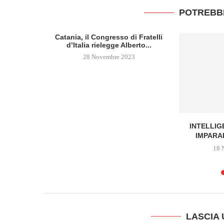
POTREBB
prova il
Catania, il Congresso di Fratelli
umentare...
d’Italia rielegge Alberto...
3
28 Novembre 2023
INTELLIG
IMPARA
18 
LASCIA