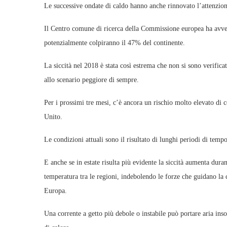
Le successive ondate di caldo hanno anche rinnovato l’attenzio
Il Centro comune di ricerca della Commissione europea ha avvert
potenzialmente colpiranno il 47% del continente.
La siccità nel 2018 è stata così estrema che non si sono verifica
allo scenario peggiore di sempre.
Per i prossimi tre mesi, c’è ancora un rischio molto elevato di 
Unito.
Le condizioni attuali sono il risultato di lunghi periodi di tem
E anche se in estate risulta più evidente la siccità aumenta dura
temperatura tra le regioni, indebolendo le forze che guidano la
Europa.
Una corrente a getto più debole o instabile può portare aria in