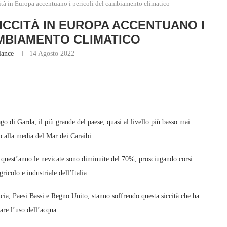
cità in Europa accentuano i pericoli del cambiamento climatico
SICCITÀ IN EUROPA ACCENTUANO I
MBIAMENTO CLIMATICO
lance
14 Agosto 2022
ago di Garda, il più grande del paese, quasi al livello più basso mai
no alla media del Mar dei Caraibi.
 e quest’anno le nevicate sono diminuite del 70%, prosciugando corsi
ricolo e industriale dell’Italia.
cia, Paesi Bassi e Regno Unito, stanno soffrendo questa siccità che ha
tare l’uso dell’acqua.