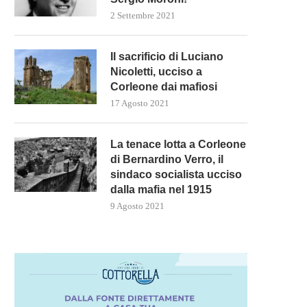
2 Settembre 2021
Il prossimo voto delle Nazi
Il sacrificio di Luciano
Unite potrà fermare...
Nicoletti, ucciso a
12 Novembre 2023
Corleone dai mafiosi
17 Agosto 2021
La tenace lotta a Corleone
di Bernardino Verro, il
ANCHEZ OTTIENE IL MANDATO
sindaco socialista ucciso
COME PRIMO MINISTRO TRA...
dalla mafia nel 1915
12 Novembre 2023
9 Agosto 2021