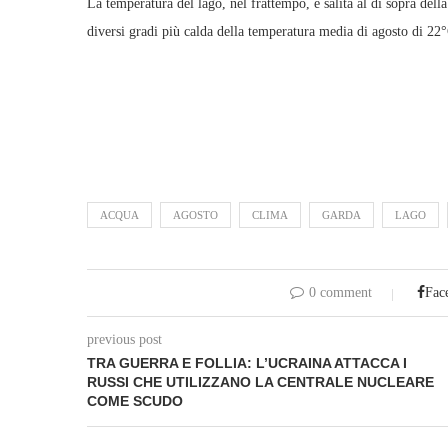
La temperatura del lago, nel frattempo, è salita al di sopra dell
diversi gradi più calda della temperatura media di agosto di 22°
ACQUA
AGOSTO
CLIMA
GARDA
LAGO
0 comment
Fac
previous post
TRA GUERRA E FOLLIA: L’UCRAINA ATTACCA I
RUSSI CHE UTILIZZANO LA CENTRALE NUCLEARE
COME SCUDO