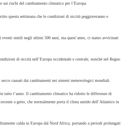
ne sui rischi del cambiamento climatico per l’Europa.
ito questa settimana che le condizioni di siccità peggioreranno e
ti eventi simili negli ultimi 500 anni, ma quest’anno, ci siamo avvicinati
condizioni di siccità nell’Europa occidentale e centrale, nonché nel Regno
po secco causati dai cambiamenti nei sistemi meteorologici mondiali.
nte tutto l’anno. Il cambiamento climatico ha ridotto le differenze di
 corrente a getto, che normalmente porta il clima umido dell’Atlantico in
solitamente calda in Europa dal Nord Africa, portando a periodi prolungati