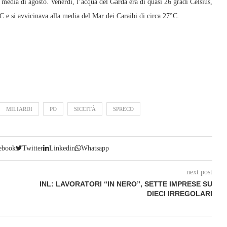
a media di agosto. Venerdì, l’acqua del Garda era di quasi 26 gradi Celsius,
C e si avvicinava alla media del Mar dei Caraibi di circa 27°C.
MILIARDI
PO
SICCITÀ
SPRECO
ebook
Twitter
Linkedin
Whatsapp
next post
INL: LAVORATORI “IN NERO”, SETTE IMPRESE SU
DIECI IRREGOLARI