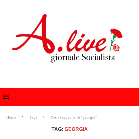
Home
Tags
Posts tagged with "georgia"
TAG:
GEORGIA