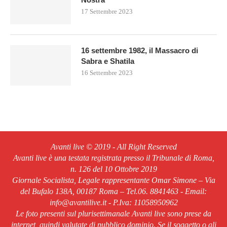
17 Settembre 2023
16 settembre 1982, il Massacro di
Sabra e Shatila
16 Settembre 2023
Avanti live © 2019 - All Right Reserved
Avanti live è una testata registrata presso il Tribunale di Roma,
n. 126 del 10 Ottobre 2019
Giornale Socialista, Legale rappresentante Omar Simone – Via
del Bufalo 138A, 00187 Roma – Tel.06. 8841463 - Email:
info@avantilive.it - P.Iva: 11058950962
Le foto presenti sul plurisettimanale Avanti live sono prese da
internet, quindi valutate di pubblico dominio. Se il soggetto o gli