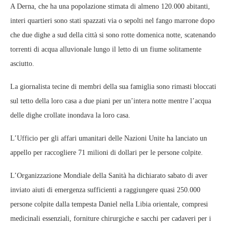
A Derna, che ha una popolazione stimata di almeno 120.000 abitanti,
interi quartieri sono stati spazzati via o sepolti nel fango marrone dopo
che due dighe a sud della città si sono rotte domenica notte, scatenando
torrenti di acqua alluvionale lungo il letto di un fiume solitamente
asciutto.
La giornalista tecine di membri della sua famiglia sono rimasti bloccati
sul tetto della loro casa a due piani per un’intera notte mentre l’acqua
delle dighe crollate inondava la loro casa.
L’Ufficio per gli affari umanitari delle Nazioni Unite ha lanciato un
appello per raccogliere 71 milioni di dollari per le persone colpite.
L’Organizzazione Mondiale della Sanità ha dichiarato sabato di aver
inviato aiuti di emergenza sufficienti a raggiungere quasi 250.000
persone colpite dalla tempesta Daniel nella Libia orientale, compresi
medicinali essenziali, forniture chirurgiche e sacchi per cadaveri per i