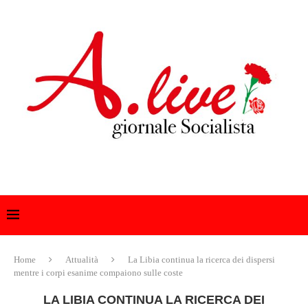
Home
Attualità
La Libia continua la ricerca dei dispersi
mentre i corpi esanime compaiono sulle coste
LA LIBIA CONTINUA LA RICERCA DEI