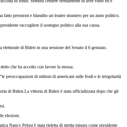
raccolta di fondi. Sembra credere fermamente di aver vinto ed è
atto pressioni e blandito un leader straniero per un aiuto politico.
residente raccogliere il sostegno politico alla sua causa.
a elettorale di Biden in una sessione del Senato il 6 gennaio.
 detto che ha accolto con favore la mossa.
le preoccupazioni di milioni di americani sulle frodi e le irregolarità
ia di Biden.La vittoria di Biden è stata ufficializzata dopo che gli
si.
le elezioni.
ca Nancy Pelosi è stata rieletta di stretta misura come presidente