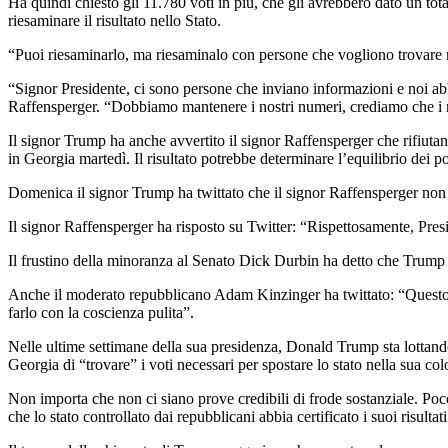
Ha quindi chiesto gli 11.780 voti in più, che gli avrebbero dato un to
riesaminare il risultato nello Stato.
“Puoi riesaminarlo, ma riesaminalo con persone che vogliono trovare r
“Signor Presidente, ci sono persone che inviano informazioni e noi abb
Raffensperger. “Dobbiamo mantenere i nostri numeri, crediamo che i no
Il signor Trump ha anche avvertito il signor Raffensperger che rifiutando
in Georgia martedì. Il risultato potrebbe determinare l’equilibrio dei po
Domenica il signor Trump ha twittato che il signor Raffensperger non av
Il signor Raffensperger ha risposto su Twitter: “Rispettosamente, Pre
Il frustino della minoranza al Senato Dick Durbin ha detto che Trump
Anche il moderato repubblicano Adam Kinzinger ha twittato: “Questo è 
farlo con la coscienza pulita”.
Nelle ultime settimane della sua presidenza, Donald Trump sta lottando 
Georgia di “trovare” i voti necessari per spostare lo stato nella sua co
Non importa che non ci siano prove credibili di frode sostanziale. Poco
che lo stato controllato dai repubblicani abbia certificato i suoi risulta