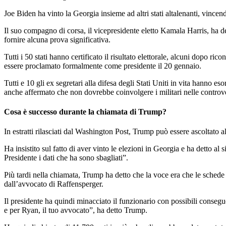
Joe Biden ha vinto la Georgia insieme ad altri stati altalenanti, vincen
Il suo compagno di corsa, il vicepresidente eletto Kamala Harris, ha 
fornire alcuna prova significativa.
Tutti i 50 stati hanno certificato il risultato elettorale, alcuni dopo r
essere proclamato formalmente come presidente il 20 gennaio.
Tutti e 10 gli ex segretari alla difesa degli Stati Uniti in vita hanno e
anche affermato che non dovrebbe coinvolgere i militari nelle controver
Cosa è successo durante la chiamata di Trump?
In estratti rilasciati dal Washington Post, Trump può essere ascoltato al
Ha insistito sul fatto di aver vinto le elezioni in Georgia e ha detto a
Presidente i dati che ha sono sbagliati”.
Più tardi nella chiamata, Trump ha detto che la voce era che le schede e
dall’avvocato di Raffensperger.
Il presidente ha quindi minacciato il funzionario con possibili conseg
e per Ryan, il tuo avvocato”, ha detto Trump.