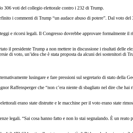
do 306 voti del collegio elettorale contro i 232 di Trump.
definito i commenti di Trump “un audace abuso di potere”. Dal voto del
iconteggi e ricorsi legali. Il Congresso dovrebbe approvare formalmente il
sortato il presidente Trump a non mettere in discussione i risultati delle 
sie di voto, un’idea che è stata proposta da alcuni dei sostenitori di T
ternativamente lusingare e fare pressioni sul segretario di stato della Ge
l signor Raffensperger che “non c’era niente di sbagliato nel dire che hai
lettorali erano state distrutte e le macchine per il voto erano state rimo
uenze legali. “Sai cosa hanno fatto e non lo stai segnalando. È un reato 