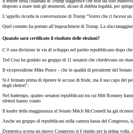
Il tenore della chiamata di Trump suggerisce che non sta solo manovra
disposto a usare tutti gli strumenti, alcuni di dubbia legalità, per spinge
L’appello ricorda la conversazione di Trump “Vorrei che ci facessi un 
Quel contatto ha portato all’impeachment di Trump. La sfacciataggine de
Quando sarà certificato il risultato delle elezioni?
C’è una divisione in via di sviluppo nel partito repubblicano dopo che 
Ted Cruz ha guidato un gruppo di 11 senatori che chiedevano un ritardo 
Il vicepresidente Mike Pence – che in qualità di presidente del Senato
Si è fermato prima di ripetere le accuse di frode, ma il suo capo del pe
degli elettori”.
Nel frattempo, quattro senatori repubblicani tra cui Mitt Romney hanno 
elettori hanno votato
Il leader della maggioranza al Senato Mitch McConnell ha già riconosciu
Anche un gruppo di repubblicani nella camera bassa del Congresso, la C
Domenica scorsa un nuovo Congresso si è riunito per la prima volta, c