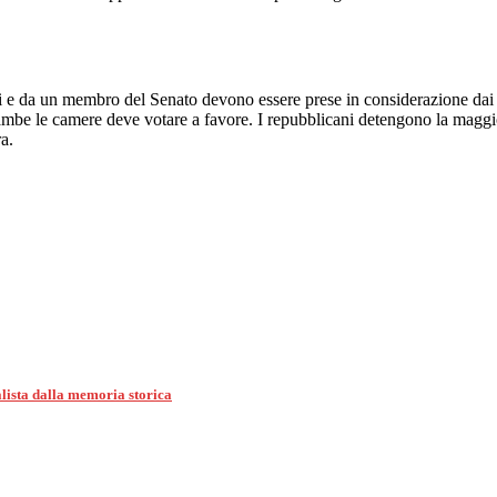
 da un membro del Senato devono essere prese in considerazione dai leg
ambe le camere deve votare a favore. I repubblicani detengono la maggi
a.
alista dalla memoria storica