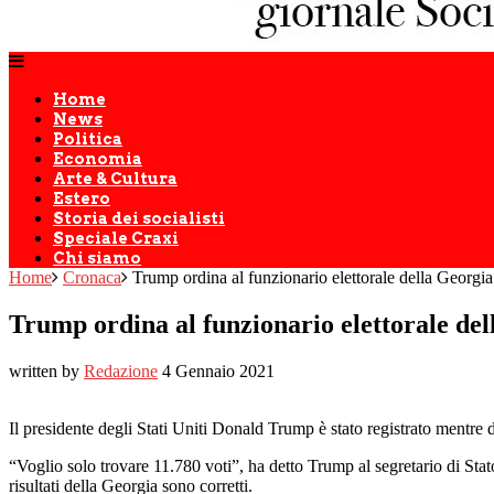
Home
News
Politica
Economia
Arte & Cultura
Estero
Storia dei socialisti
Speciale Craxi
Chi siamo
Home
Cronaca
Trump ordina al funzionario elettorale della Georgia d
Trump ordina al funzionario elettorale dell
written by
Redazione
4 Gennaio 2021
Il presidente degli Stati Uniti Donald Trump è stato registrato mentre di
“Voglio solo trovare 11.780 voti”, ha detto Trump al segretario di St
risultati della Georgia sono corretti.