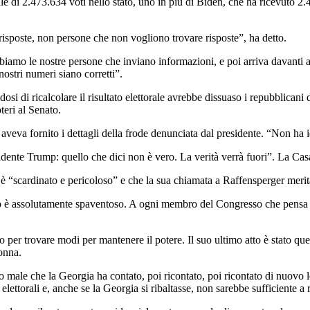
tale di 2.473.634 voti nello stato, uno in più di Biden, che ha ricevuto 
isposte, non persone che non vogliono trovare risposte”, ha detto.
iamo le nostre persone che inviano informazioni, e poi arriva davanti al
stri numeri siano corretti”.
si di ricalcolare il risultato elettorale avrebbe dissuaso i repubblicani d
teri al Senato.
eva fornito i dettagli della frode denunciata dal presidente. “Non ha id
sidente Trump: quello che dici non è vero. La verità verrà fuori”. La Ca
 è “scardinato e pericoloso” e che la sua chiamata a Raffensperger meri
assolutamente spaventoso. A ogni membro del Congresso che pensa di opp
per trovare modi per mantenere il potere. Il suo ultimo atto è stato quell
lonna.
 male che la Georgia ha contato, poi ricontato, poi ricontato di nuovo l
ti elettorali e, anche se la Georgia si ribaltasse, non sarebbe sufficiente 