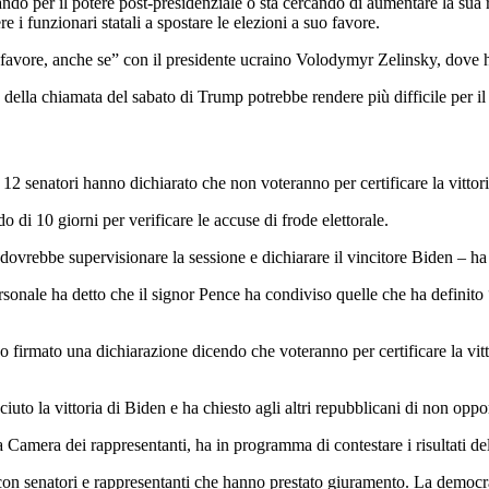
ndo per il potere post-presidenziale o sta cercando di aumentare la sua 
re i funzionari statali a spostare le elezioni a suo favore.
favore, anche se” con il presidente ucraino Volodymyr Zelinsky, dove ha f
lla chiamata del sabato di Trump potrebbe rendere più difficile per il p
12 senatori hanno dichiarato che non voteranno per certificare la vittori
di 10 giorni per verificare le accuse di frode elettorale.
 dovrebbe supervisionare la sessione e dichiarare il vincitore Biden – ha
rsonale ha detto che il signor Pence ha condiviso quelle che ha definito “
firmato una dichiarazione dicendo che voteranno per certificare la vittor
to la vittoria di Biden e ha chiesto agli altri repubblicani di non oppor
amera dei rappresentanti, ha in programma di contestare i risultati del
on senatori e rappresentanti che hanno prestato giuramento. La democrati