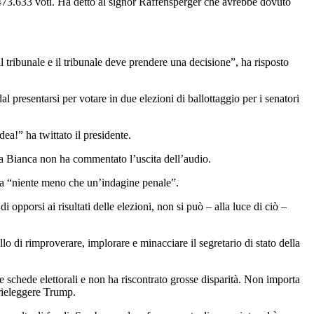
2.473.633 voti. Ha detto al signor Raffensperger che avrebbe dovuto
 tribunale e il tribunale deve prendere una decisione”, ha risposto
al presentarsi per votare in due elezioni di ballottaggio per i senatori
ea!” ha twittato il presidente.
sa Bianca non ha commentato l’uscita dell’audio.
ta “niente meno che un’indagine penale”.
orsi ai risultati delle elezioni, non si può – alla luce di ciò –
o di rimproverare, implorare e minacciare il segretario di stato della
e schede elettorali e non ha riscontrato grosse disparità. Non importa
a rieleggere Trump.