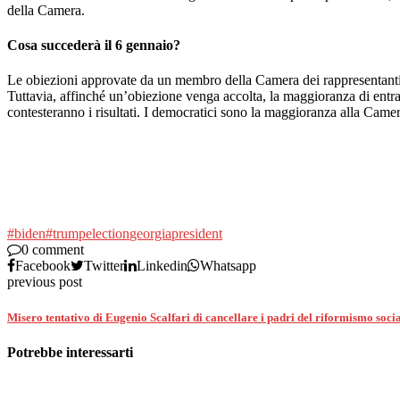
della Camera.
Cosa succederà il 6 gennaio?
Le obiezioni approvate da un membro della Camera dei rappresentanti e
Tuttavia, affinché un’obiezione venga accolta, la maggioranza di entr
contesteranno i risultati. I democratici sono la maggioranza alla Camer
#biden
#trump
election
georgia
president
0 comment
Facebook
Twitter
Linkedin
Whatsapp
previous post
Misero tentativo di Eugenio Scalfari di cancellare i padri del riformismo soci
Potrebbe interessarti