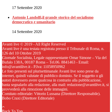
17 Settembre 2020
Antonio Landolfi,il grande storico del socialismo
democratico e umanitario
14 Settembre 2020
Avanti live © 2019 - All Right Reserved
Avanti live è una testata registrata presso il Tribunale di Roma, n.
126 del 10 Ottobre 2019
Giornale Socialista, Legale rappresentante Omar Simone – Via del
Bufalo 138A, 00187 Roma – Tel.06. 8841463 - Email:
info@avantilive.it - P.Iva: 11058950962
Le foto presenti sul plurisettimanale Avanti live sono prese da
internet, quindi valutate di pubblico dominio. Se il soggetto o gli
autori dovessero avere qualcosa in contrario alla pubblicazione,
basta segnalarlo alla redazione, alla mail: redazione@avantilive.it, si
provvederà alla rimozione delle immagini.
Comitato editoriale: Vittorio Lussana (Direttore Responsabile).
Bobo Craxi (Direttore Editoriale)
Back To Top