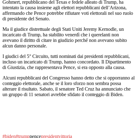
Gohmert, repubblicano del Texas e fedele alleato di Trump, ha
intentato la causa insieme agli elettori repubblicani dell’Arizona,
affermando che Pence potrebbe rifiutare voti elettorali nel suo ruolo
di presidente del Senato.
Ma il giudice distrettuale degli Stati Uniti Jeremy Kernodle, un
incaricato di Trump, ha stabilito venerdì che i querelanti non
avevano il diritto di citare in giudizio perché non avevano subito
alcun danno personale.
I giudici del 5° Circuito, tutti nominati dai presidenti repubblicani,
incluso un incaricato di Trump, hanno concordato. Il Dipartimento
di Giustizia, che rappresentava Pence, si era opposto alla causa.
Alcuni repubblicani del Congresso hanno detto che si opporranno al
conteggio elettorale, anche se il loro sforzo non sembra possa
alterare il risultato. Sabato, il senatore Ted Cruz ha annunciato che
un gruppo di 11 senatori avrebbe sfidato il conteggio di Biden.
#biden
#trump
pence
president
vittoria