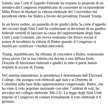
Sabato, una Corte d’Appello Federale ha respinto la proposta di un
membro del Congresso repubblicano di consentire al vicepresidente
Mike Pence di ribaltare la vittoria elettorale del 3 novembre del
presidente eletto Joe Biden a favore del presidente Donald Trump.
In un breve ordine, un pannello di tre giudici della 5a corte d’appello
del circuito degli Stati Uniti ha confermato la decisione di un giudice
federale venerdì di lanciare la causa del rappresentante degli Stati
Uniti Louie Gohmert, che aveva sostenuto che Pence avesse il
potere di invalidare la vittoria di Biden quando il Congresso si
riunirà per certificare i risultati mercoledì.
Trump, repubblicano, ha rifiutato di concedere a Biden, sostenendo
senza prove che la sua vittoria era dovuta a una diffusa frode.
Dozzine di funzionari elettorali e giudici in tutto il paese hanno
respinto le accuse di Trump.
Nel sistema statunitense, la presidenza è determinata dall’Electoral
College, che assegna voti elettorali agli stati e al Distretto di
Columbia sulla base della rappresentanza congressuale. Biden, che
ha vinto il voto popolare nazionale con oltre 7 milioni di voti, ha
prevalso nel collegio elettorale 306-232. La legge degli Stati Uniti
impone al Congresso di contare formalmente il voto elettorale il 6
gennaio.