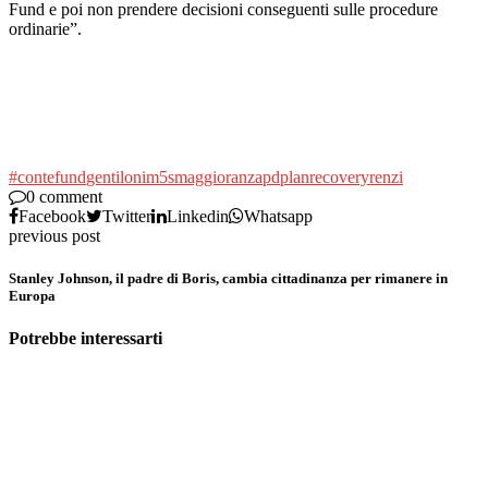
Fund e poi non prendere decisioni conseguenti sulle procedure
ordinarie”.
#conte
fund
gentiloni
m5s
maggioranza
pd
plan
recovery
renzi
0 comment
Facebook
Twitter
Linkedin
Whatsapp
previous post
Stanley Johnson, il padre di Boris, cambia cittadinanza per rimanere in
Europa
Potrebbe interessarti