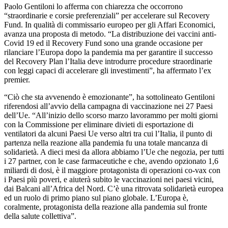
Paolo Gentiloni lo afferma con chiarezza che occorrono
“straordinarie e corsie preferenziali” per accelerare sul Recovery
Fund. In qualità di commissario europeo per gli Affari Economici,
avanza una proposta di metodo. “La distribuzione dei vaccini anti-
Covid 19 ed il Recovery Fund sono una grande occasione per
rilanciare l’Europa dopo la pandemia ma per garantire il successo
del Recovery Plan l’Italia deve introdurre procedure straordinarie
con leggi capaci di accelerare gli investimenti”, ha affermato l’ex
premier.
“Ciò che sta avvenendo è emozionante”, ha sottolineato Gentiloni
riferendosi all’avvio della campagna di vaccinazione nei 27 Paesi
dell’Ue. “All’inizio dello scorso marzo lavorammo per molti giorni
con la Commissione per eliminare divieti di esportazione di
ventilatori da alcuni Paesi Ue verso altri tra cui l’Italia, il punto di
partenza nella reazione alla pandemia fu una totale mancanza di
solidarietà. A dieci mesi da allora abbiamo l’Ue che negozia, per tutti
i 27 partner, con le case farmaceutiche e che, avendo opzionato 1,6
miliardi di dosi, è il maggiore protagonista di operazioni co-vax con
i Paesi più poveri, e aiuterà subito le vaccinazioni nei paesi vicini,
dai Balcani all’Africa del Nord. C’è una ritrovata solidarietà europea
ed un ruolo di primo piano sul piano globale. L’Europa è,
coralmente, protagonista della reazione alla pandemia sul fronte
della salute collettiva”.