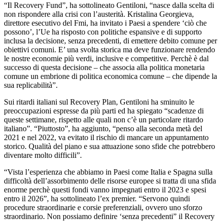
“Il Recovery Fund”, ha sottolineato Gentiloni, “nasce dalla scelta di
non rispondere alla crisi con l’austerità. Kristalina Georgieva,
direttore esecutivo del Fmi, ha invitato i Paesi a spendere ‘ciò che
possono’, l’Ue ha risposto con politiche espansive e di supporto
inclusa la decisione, senza precedenti, di emettere debito comune per
obiettivi comuni. E’ una svolta storica ma deve funzionare rendendo
le nostre economie più verdi, inclusive e competitive. Perchè è dal
successo di questa decisione – che associa alla politica monetaria
comune un embrione di politica economica comune – che dipende la
sua replicabilità”.
Sui ritardi italiani sul Recovery Plan, Gentiloni ha sminuito le
preoccupazioni espresse da più parti ed ha spiegato “scadenze di
queste settimane, rispetto alle quali non c’è un particolare ritardo
italiano”. “Piuttosto”, ha aggiunto, “penso alla seconda metà del
2021 e nel 2022, va evitato il rischio di mancare un appuntamento
storico. Qualità del piano e sua attuazione sono sfide che potrebbero
diventare molto difficili”.
“Vista l’esperienza che abbiamo in Paesi come Italia e Spagna sulla
difficoltà dell’assorbimento delle risorse europee si tratta di una sfida
enorme perchè questi fondi vanno impegnati entro il 2023 e spesi
entro il 2026”, ha sottolineato l’ex premier. “Servono quindi
procedure straordinarie e corsie preferenziali, ovvero uno sforzo
straordinario. Non possiamo definire ‘senza precedenti” il Recovery