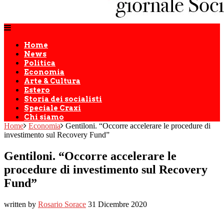
Home
News
Politica
Economia
Arte & Cultura
Estero
Storia dei socialisti
Speciale Craxi
Chi siamo
Home
Economia
Gentiloni. “Occorre accelerare le procedure di
investimento sul Recovery Fund”
Gentiloni. “Occorre accelerare le
procedure di investimento sul Recovery
Fund”
written by
Rosario Sorace
31 Dicembre 2020