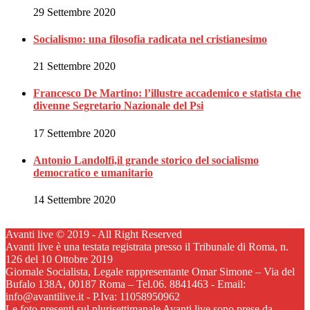
29 Settembre 2020
Socialismo: una filosofia radicata nel cristianesimo
21 Settembre 2020
Francesco De Martino: l’illustre accademico e statista che
divenne Segretario Nazionale del Psi
17 Settembre 2020
Antonio Landolfi,il grande storico del socialismo
democratico e umanitario
14 Settembre 2020
Avanti live © 2019 - All Right Reserved
Avanti live è una testata registrata presso il Tribunale di Roma, n.
126 del 10 Ottobre 2019
Giornale Socialista, Legale rappresentante Omar Simone – Via del
Bufalo 138A, 00187 Roma – Tel.06. 8841463 - Email:
info@avantilive.it - P.Iva: 11058950962
Le foto presenti sul plurisettimanale Avanti live sono prese da