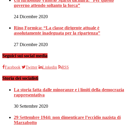
Un furibondo Vittorio Sgarbi dichiara: “Per questo
governo attendo soltanto la forca”
24 Dicembre 2020
Rino Formica: “La classe dirigente attuale è
assolutamente inadeguata per la ripartenza”
27 Dicembre 2020
Seguici sui social media
Facebook
Twitter
Linkedin
RSS
Storia dei socialisti
La storia fatta dalle minoranze e i limiti della democrazia
rappresentativa
30 Settembre 2020
29 Settembre 1944: non dimenticare l’eccidio nazista di
Marzabotto