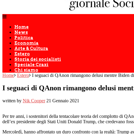
Home
News
Politica
Economia
Arte & Cultura
Estero
Storia dei socialisti
Speciale Craxi
Chi siamo
Home
Estero
I seguaci di QAnon rimangono delusi mentre Biden div
I seguaci di QAnon rimangono delusi mentr
written by
Nik Cooper
21 Gennaio 2021
Per tre anni, i sostenitori della tentacolare teoria del complotto di 
dell’ex presidente degli Stati Uniti Donald Trump, che credevano fosse 
Mercoledì, hanno affrontato un duro confronto con la realtà: Trump aveva