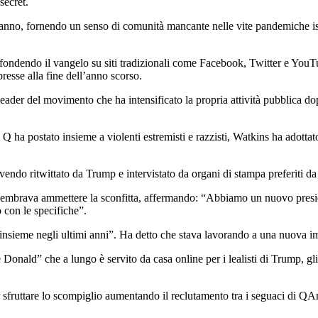
secret.
 anno, fornendo un senso di comunità mancante nelle vite pandemiche iso
 diffondendo il vangelo su siti tradizionali come Facebook, Twitter e You
resse alla fine dell’anno scorso.
eader del movimento che ha intensificato la propria attività pubblica do
ha postato insieme a violenti estremisti e razzisti, Watkins ha adottato 
ricevendo ritwittato da Trump e intervistato da organi di stampa prefe
sembrava ammettere la sconfitta, affermando: “Abbiamo un nuovo presiden
con le specifiche”.
to insieme negli ultimi anni”. Ha detto che stava lavorando a una nuova im
onald” che a lungo è servito da casa online per i lealisti di Trump, gli 
r sfruttare lo scompiglio aumentando il reclutamento tra i seguaci di QA