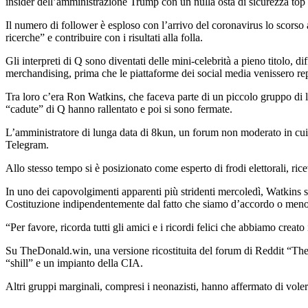
insider dell’amministrazione Trump con un nulla osta di sicurezza top 
Il numero di follower è esploso con l’arrivo del coronavirus lo scorso
ricerche” e contribuire con i risultati alla folla.
Gli interpreti di Q sono diventati delle mini-celebrità a pieno titolo,
merchandising, prima che le piattaforme dei social media venissero rep
Tra loro c’era Ron Watkins, che faceva parte di un piccolo gruppo di l
“cadute” di Q hanno rallentato e poi si sono fermate.
L’amministratore di lunga data di 8kun, un forum non moderato in cui Q 
Telegram.
Allo stesso tempo si è posizionato come esperto di frodi elettorali, 
In uno dei capovolgimenti apparenti più stridenti mercoledì, Watkins 
Costituzione indipendentemente dal fatto che siamo d’accordo o meno 
“Per favore, ricorda tutti gli amici e i ricordi felici che abbiamo crea
Su TheDonald.win, una versione ricostituita del forum di Reddit “The D
“shill” e un impianto della CIA.
Altri gruppi marginali, compresi i neonazisti, hanno affermato di vole