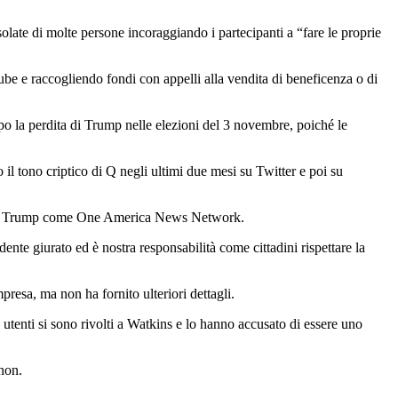
late di molte persone incoraggiando i partecipanti a “fare le proprie
Tube e raccogliendo fondi con appelli alla vendita di beneficenza o di
po la perdita di Trump nelle elezioni del 3 novembre, poiché le
il tono criptico di Q negli ultimi due mesi su Twitter e poi su
riti da Trump come One America News Network.
te giurato ed è nostra responsabilità come cittadini rispettare la
presa, ma non ha fornito ulteriori dettagli.
utenti si sono rivolti a Watkins e lo hanno accusato di essere uno
non.