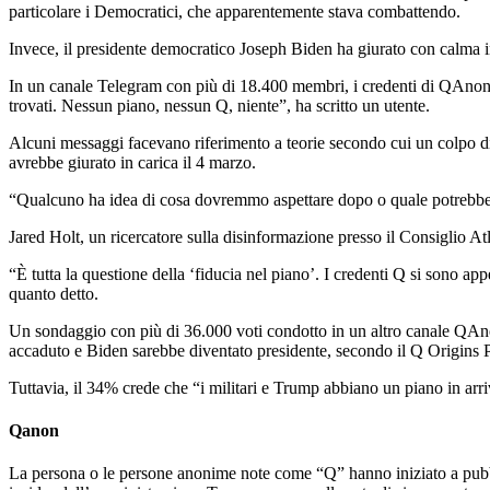
particolare i Democratici, che apparentemente stava combattendo.
Invece, il presidente democratico Joseph Biden ha giurato con calma in
In un canale Telegram con più di 18.400 membri, i credenti di QAnon era
trovati. Nessun piano, nessun Q, niente”, ha scritto un utente.
Alcuni messaggi facevano riferimento a teorie secondo cui un colpo di
avrebbe giurato in carica il 4 marzo.
“Qualcuno ha idea di cosa dovremmo aspettare dopo o quale potrebbe es
Jared Holt, un ricercatore sulla disinformazione presso il Consiglio A
“È tutta la questione della ‘fiducia nel piano’. I credenti Q si sono a
quanto detto.
Un sondaggio con più di 36.000 voti condotto in un altro canale QAno
accaduto e Biden sarebbe diventato presidente, secondo il Q Origins 
Tuttavia, il 34% crede che “i militari e Trump abbiano un piano in arri
Qanon
La persona o le persone anonime note come “Q” hanno iniziato a pubb