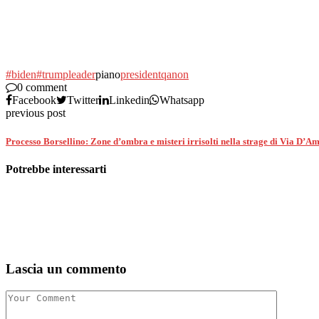
#biden
#trump
leader
piano
president
qanon
0 comment
Facebook
Twitter
Linkedin
Whatsapp
previous post
Processo Borsellino: Zone d’ombra e misteri irrisolti nella strage di Via D’Am
Potrebbe interessarti
Lascia un commento