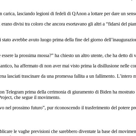
 carica, lasciando legioni di fedeli di QAnon a lottare per dare un sens
no divisi tra coloro che ancora esortavano gli altri a “fidarsi del piano
 stato avrebbe avuto luogo prima della fine del giorno dell’inaugurazio
sere la prossima mossa?” ha chiesto un altro utente, che ha detto di vo
tlantico, ha affermato di non aver mai visto prima la disillusione nelle
ppena lasciati trascinare da una promessa fallita a un fallimento. L’inte
n Telegram prima della cerimonia di giuramento di Biden ha mostrato c
Project, che segue il movimento.
vo nel prossimo futuro”, pur riconoscendo il trasferimento del potere pr
licare le vaghe previsioni che sarebbero diventate la base del movime