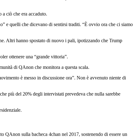
o a ciò che era accaduto.
” e quelli che dicevano di sentirsi traditi. “È ovvio ora che ci siamo
ne. Altri hanno spostato di nuovo i pali, ipotizzando che Trump
ler ottenere una “grande vittoria”.
 comunità di QAnon che monitora a questa scala.
ro movimento è messo in discussione ora”. Non è avvenuto niente di
he più del 20% degli intervistati prevedeva che nulla sarebbe
esidenziale.
nto QAnon sulla bacheca 4chan nel 2017, sostenendo di essere un