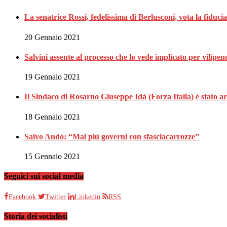
La senatrice Rossi, fedelissima di Berlusconi, vota la fiduci
20 Gennaio 2021
Salvini assente al processo che lo vede implicato per vilipen
19 Gennaio 2021
Il Sindaco di Rosarno Giuseppe Idà (Forza Italia) è stato ar
18 Gennaio 2021
Salvo Andò: “Mai più governi con sfasciacarrozze”
15 Gennaio 2021
Seguici sui social media
Facebook
Twitter
Linkedin
RSS
Storia dei socialisti