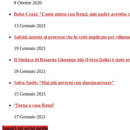
8 Ottobre 2020
Bobo Craxi: “Conte ottuso con Renzi, mio padre avrebbe c
13 Gennaio 2021
Salvini assente al processo che lo vede implicato per vilipen
19 Gennaio 2021
Il Sindaco di Rosarno Giuseppe Idà (Forza Italia) è stato ar
18 Gennaio 2021
Salvo Andò: “Mai più governi con sfasciacarrozze”
15 Gennaio 2021
‘Torna a casa Renzi’
17 Gennaio 2021
Seguici sui social media