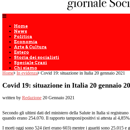
Home
News
Politica
Economia
Arte & Cultura
Estero
Storia dei socialisti
Speciale Craxi
Chi siamo
Home
In evidenza
Covid 19: situazione in Italia 20 gennaio 2021
Covid 19: situazione in Italia 20 gennaio 2
written by
Redazione
20 Gennaio 2021
Secondo gli ultimi dati del ministero della Salute in Italia si registran
quando erano 254.070. Il rapporto tamponi/positivi si attesta al 4,85%
I morti oggi sono 524 (ieri erano 603) mentre i guariti sono 25.015 e 