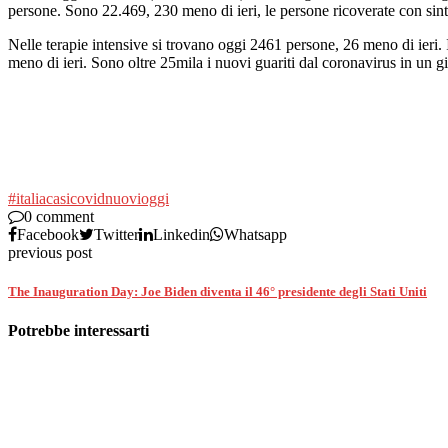
persone. Sono 22.469, 230 meno di ieri, le persone ricoverate con sinto
Nelle terapie intensive si trovano oggi 2461 persone, 26 meno di ier
meno di ieri. Sono oltre 25mila i nuovi guariti dal coronavirus in un g
#italia
casi
covid
nuovi
oggi
0 comment
Facebook
Twitter
Linkedin
Whatsapp
previous post
The Inauguration Day: Joe Biden diventa il 46° presidente degli Stati Uniti
Potrebbe interessarti