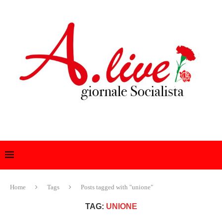
Home
Tags
Posts tagged with "unione"
TAG:
UNIONE