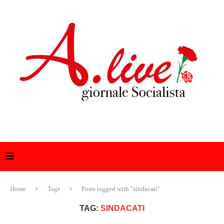
Home
Tags
Posts tagged with "sindacati"
TAG:
SINDACATI