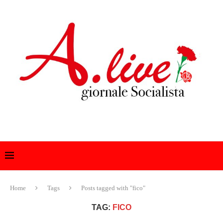
Home
Tags
Posts tagged with "fico"
TAG:
FICO