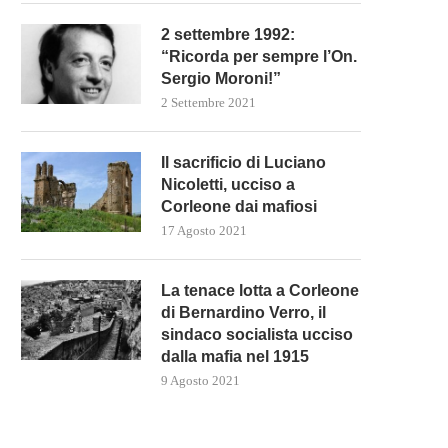
2 settembre 1992:
“Ricorda per sempre l’On.
Sergio Moroni!”
2 Settembre 2021
Il sacrificio di Luciano
Nicoletti, ucciso a
Corleone dai mafiosi
17 Agosto 2021
La tenace lotta a Corleone
ISRAELE SI PREPARA PER
SCIOPERO RAI: I GIORNALIST
di Bernardino Verro, il
L’INVASIONE DI RAFAH
RIBELLANO AL BAVAGLIO.
sindaco socialista ucciso
9 Maggio 2024
6 Maggio 2024
dalla mafia nel 1915
9 Agosto 2021