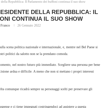
e della Repubblica: Il Parlamento dei buffoni continua il suo show
RESIDENTE DELLA REPUBBLICA: IL
ONI CONTINUA IL SUO SHOW
Franco
26 Gennaio 2022
ulla scena politica nazionale e internazionale, e, mentre nel Bel Paese si
ostri politici da salotto non se la prendano comoda.
momento, nel nostro futuro più immediato. Scegliere una persona per bene
ecisione ardua e difficile. A meno che non si mettano i propri interessi
elta comunque ricadrà sempre su personaggi scelti per preservare gli
uspense e ci tiene impegnati costringendoci ad assistere a questa