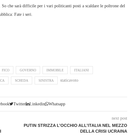
So che sarà difficile per i vari politicanti posti a scaldare le poltrone del
blica: Fate i seri.
FICO
GOVERNO
IMMOBILE
ITALIANI
staticavoto
ICA
SCHEDA
SINISTRA
ebook
Twitter
Linkedin
Whatsapp
next post
PUTIN STRIZZA L’OCCHIO ALL’ITALIA NEL MEZZO
I
DELLA CRISI UCRAINA