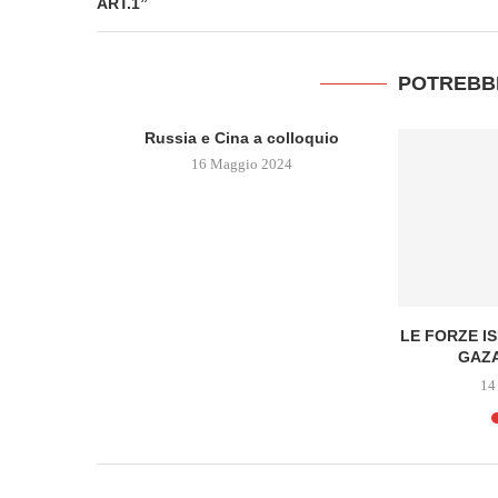
ART.1”
POTREBB
Russia e Cina a colloquio
16 Maggio 2024
VERGOGNA
LE FORZE I
HIARE
GAZA
14