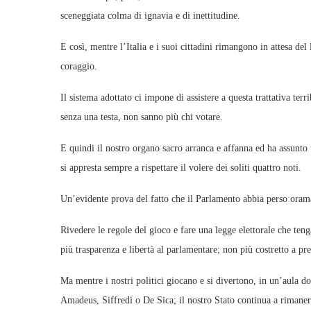
sceneggiata colma di ignavia e di inettitudine.
E così, mentre l’Italia e i suoi cittadini rimangono in attesa d
coraggio.
Il sistema adottato ci impone di assistere a questa trattativa ter
senza una testa, non sanno più chi votare.
E quindi il nostro organo sacro arranca e affanna ed ha assunto
si appresta sempre a rispettare il volere dei soliti quattro noti.
Un’evidente prova del fatto che il Parlamento abbia perso orama
Rivedere le regole del gioco e fare una legge elettorale che ten
più trasparenza e libertà al parlamentare; non più costretto a pre
Ma mentre i nostri politici giocano e si divertono, in un’aula d
Amadeus, Siffredi o De Sica; il nostro Stato continua a rimaner