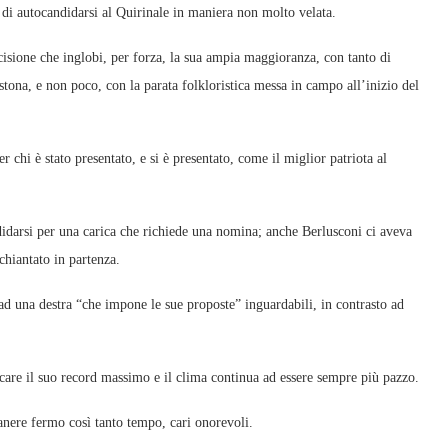
di autocandidarsi al Quirinale in maniera non molto velata.
sione che inglobi, per forza, la sua ampia maggioranza, con tanto di
ona, e non poco, con la parata folkloristica messa in campo all’inizio del
r chi è stato presentato, e si è presentato, come il miglior patriota al
didarsi per una carica che richiede una nomina; anche Berlusconi ci aveva
schiantato in partenza.
ad una destra “che impone le sue proposte” inguardabili, in contrasto ad
ccare il suo record massimo e il clima continua ad essere sempre più pazzo.
anere fermo così tanto tempo, cari onorevoli.