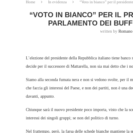
Home
In evidenza
“Voto in bianco” per il president
“VOTO IN BIANCO” PER IL P
PARLAMENTO DEI BUFF
written by
Romano 
L’elezione del presidente della Repubblica italiano tiene banco s
decide per il successore di Mattarella, non sia mai detto che i n
Siamo alla seconda fumata nera e non si vedono svolte, per il 
che faccia gli interessi del Paese, e non dei partiti, non è una d
davanti, appunto.
Chiunque sarà il nuovo presidente poco importa, visto che la sc
interessi dei singoli gruppi; se non del politico di turno.
Nel frattempo, però, la farsa delle schede bianche mantiene la s