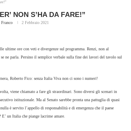
are!”
ER’ NON S’HA DA FARE!”
 Franco
2 Febbraio 2021
nelle ultime ore con veti e divergenze sul programma. Renzi, non al
e ne parla. Persino il semplice verbale sulla fine dei lavori del tavolo sul
amera, Roberto Fico: senza Italia Viva non ci sono i numeri!
volta, viene chiamato a fare gli straordinari. Sono diversi gli scenari in
secutivo istituzionale. Ma al Senato sarebbe pronta una pattuglia di quasi
A nulla è servito l’appello di responsabilità e di emergenza che il paese
? E’ un Italia che piange lacrime amare.