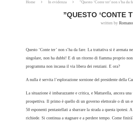
Home
In evidenza
”Questo ‘Conte ter’ non s’ha da f
”QUESTO ‘CONTE T
written by
Romano
Questo ‘Conte ter’ non s’ha da fare. La trattativa si è arenata 
singolare, non ha dubbi! E di un ritorno di fiamma proprio non s
programma non incassa il via libera dei renziani. E ora?
A nulla è servita l’esplorazione sornione del presidente della C
La situazione è imbarazzante e critica, e Mattarella, ancora una 
prospettiva. Il primo è quello di un governo elettorale o di un e
50 esponenti pentastellati a sbarrare la strada a questa ipotesi. 
richiede. Si continua a stagnare e a perdere tempo. Come finirà