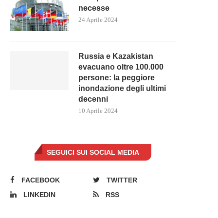
necesse
24 Aprile 2024
Russia e Kazakistan
evacuano oltre 100.000
persone: la peggiore
UTIN MINACCIA UNO SCONTRO
ISRAELE SI PREPARA PE
inondazione degli ultimi
LOBALE MENTRE LA RUSSIA...
L’INVASIONE DI RAFAH
decenni
10 Maggio 2024
9 Maggio 2024
10 Aprile 2024
SEGUICI SUI SOCIAL MEDIA
FACEBOOK
TWITTER
LINKEDIN
RSS