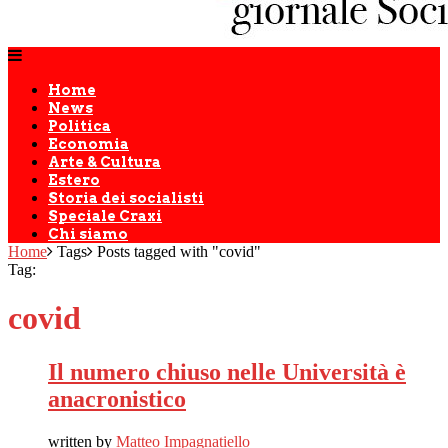
Home
News
Politica
Economia
Arte & Cultura
Estero
Storia dei socialisti
Speciale Craxi
Chi siamo
Home
Tags
Posts tagged with "covid"
Tag:
covid
Il numero chiuso nelle Università è
anacronistico
written by
Matteo Impagnatiello