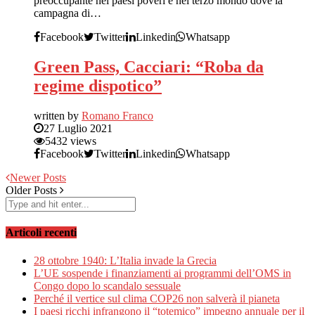
preoccupante nei paesi poveri e nel terzo mondo dove la
campagna di…
Facebook
Twitter
Linkedin
Whatsapp
Green Pass, Cacciari: “Roba da
regime dispotico”
written by
Romano Franco
27 Luglio 2021
5432 views
Facebook
Twitter
Linkedin
Whatsapp
Newer Posts
Older Posts
Articoli recenti
28 ottobre 1940: L’Italia invade la Grecia
L’UE sospende i finanziamenti ai programmi dell’OMS in
Congo dopo lo scandalo sessuale
Perché il vertice sul clima COP26 non salverà il pianeta
I paesi ricchi infrangono il “totemico” impegno annuale per il