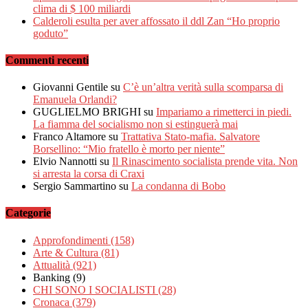
clima di $ 100 miliardi
Calderoli esulta per aver affossato il ddl Zan “Ho proprio
goduto”
Commenti recenti
Giovanni Gentile
su
C’è un’altra verità sulla scomparsa di
Emanuela Orlandi?
GUGLIELMO BRIGHI
su
Impariamo a rimetterci in piedi.
La fiamma del socialismo non si estinguerà mai
Franco Altamore
su
Trattativa Stato-mafia. Salvatore
Borsellino: “Mio fratello è morto per niente”
Elvio Nannotti
su
Il Rinascimento socialista prende vita. Non
si arresta la corsa di Craxi
Sergio Sammartino
su
La condanna di Bobo
Categorie
Approfondimenti
(158)
Arte & Cultura
(81)
Attualità
(921)
Banking
(9)
CHI SONO I SOCIALISTI
(28)
Cronaca
(379)