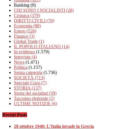
Banking
(9)
CHI SONO I SOCIALISTI
(28)
Cronaca
(379)
DIRITTI CIVILI
(70)
Economia
(88)
Estero
(526)
Finance
(3)
Global Trade
(1)
IL POPOLO ITALIANO
(14)
In evidenza
(1.579)
Interviste
(4)
News
(1.471)
Politica
(1.157)
Senza categoria
(1.736)
SOCIETÀ
(713)
Speciale Craxi
(7)
STORIA
(137)
Storia dei socialisti
(59)
Taccuino elettorale
(2)
ULTIME NOTIZIE
(6)
Recent Posts
28 ottobre 1940: L’Italia invade la Grecia