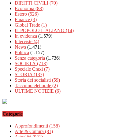
DIRITTI CIVILI
(70)
Economia
(88)
Estero
(526)
Finance
(3)
Global Trade
(1)
IL POPOLO ITALIANO
(14)
In evidenza
(1.579)
Interviste
(4)
News
(1.471)
Politica
(1.157)
Senza categoria
(1.736)
SOCIETÀ
(713)
Speciale Craxi
(7)
STORIA
(137)
Storia dei socialisti
(59)
Taccuino elettorale
(2)
ULTIME NOTIZIE
(6)
Categorie
Approfondimenti
(158)
Arte & Cultura
(81)
Attualità
(921)