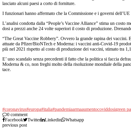
lasciato alcuni paesi a corto di forniture.
I funzionari hanno affermato che la Commissione e i governi dell’UE 
L’analisi condotta dalla “People’s Vaccine Alliance” stima un costo 
dosi a prezzi anche 24 volte superiori il costo di produzione. Drenando 
“The Great Vaccine Robbery”. Ovvero la grande rapina dei vaccini. E’ 
attuate da Pfizer/BioNTech e Moderna: i vaccini anti-Covid-19 prodotti d
più nel 2021 rispetto al costo di produzione dei vaccini, stimato tra 1
E’ uno scandalo senza precedenti il fatto che la politica si faccia def
Moderna & co, non freghi molto della risoluzione mondiale della pandemi
tace.
#coronavirus
#europa
#italia
#pandemia
arma
aumento
covid
dosi
green pa
0 comment
Facebook
Twitter
Linkedin
Whatsapp
previous post