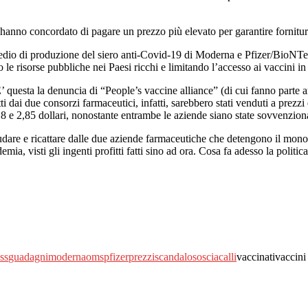
hanno concordato di pagare un prezzo più elevato per garantire fornitu
medio di produzione del siero anti-Covid-19 di Moderna e Pfizer/BioNTe
le risorse pubbliche nei Paesi ricchi e limitando l’accesso ai vaccini in 
questa la denuncia di “People’s vaccine alliance” (di cui fanno parte 
ai due consorzi farmaceutici, infatti, sarebbero stati venduti a prezzi es
,18 e 2,85 dollari, nonostante entrambe le aziende siano state sovvenziona
raudare e ricattare dalle due aziende farmaceutiche che detengono il monop
a, visti gli ingenti profitti fatti sino ad ora. Cosa fa adesso la politic
ss
guadagni
moderna
oms
pfizer
prezzi
scandaloso
sciacalli
vaccinativaccini