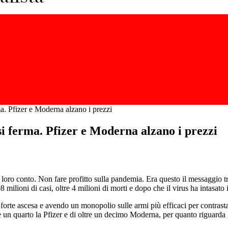
a. Pfizer e Moderna alzano i prezzi
i ferma. Pfizer e Moderna alzano i prezzi
l loro conto. Non fare profitto sulla pandemia. Era questo il messaggio
 milioni di casi, oltre 4 milioni di morti e dopo che il virus ha intasato 
n forte ascesa e avendo un monopolio sulle armi più efficaci per contr
e un quarto la Pfizer e di oltre un decimo Moderna, per quanto riguarda g