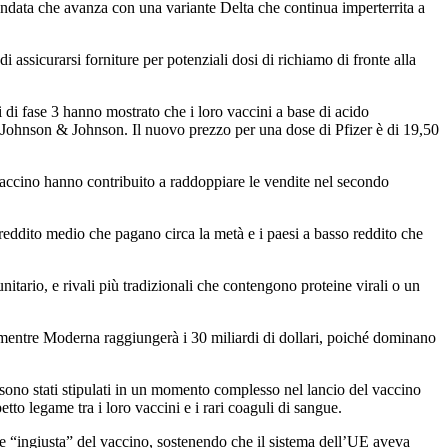
ondata che avanza con una variante Delta che continua imperterrita a
 assicurarsi forniture per potenziali dosi di richiamo di fronte alla
di di fase 3 hanno mostrato che i loro vaccini a base di acido
 Johnson & Johnson. Il nuovo prezzo per una dose di Pfizer è di 19,50
l vaccino hanno contribuito a raddoppiare le vendite nel secondo
 reddito medio che pagano circa la metà e i paesi a basso reddito che
itario, e rivali più tradizionali che contengono proteine ​​virali o un
i, mentre Moderna raggiungerà i 30 miliardi di dollari, poiché dominano
 sono stati stipulati in un momento complesso nel lancio del vaccino
to legame tra i loro vaccini e i rari coaguli di sangue.
e “ingiusta” del vaccino, sostenendo che il sistema dell’UE aveva