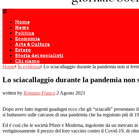
Home
News
Politica
Economia
Arte & Cultura
Estero
Storia dei socialisti
Chi siamo
Home
In evidenza
Lo sciacallaggio durante la pandemia non si ferm
Lo sciacallaggio durante la pandemia non s
written by
Romano Franco
2 Agosto 2021
Dopo aver fatto ingenti guadagni ecco che gli “sciacalli” presentano i
si buttassero sulle carcasse di una pandemia che ha registrato più di 198
Ed è così che le società Pfizer e Moderna, ingolosite da un mercato i
vertiginosamente il prezzo del loro vaccino contro il Covid-19, di oltr