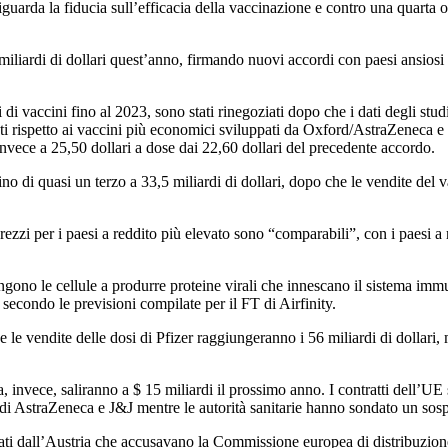
guarda la fiducia sull’efficacia della vaccinazione e contro una quarta 
iliardi di dollari quest’anno, firmando nuovi accordi con paesi ansiosi di
di di vaccini fino al 2023, sono stati rinegoziati dopo che i dati degli stu
i rispetto ai vaccini più economici sviluppati da Oxford/AstraZeneca e
invece a 25,50 dollari a dose dai 22,60 dollari del precedente accordo.
ino di quasi un terzo a 33,5 miliardi di dollari, dopo che le vendite de
ezzi per i paesi a reddito più elevato sono “comparabili”, con i paesi a
gono le cellule a produrre proteine ​​virali che innescano il sistema immun
 secondo le previsioni compilate per il FT di Airfinity.
he le vendite delle dosi di Pfizer raggiungeranno i 56 miliardi di dollar
invece, saliranno a $ 15 miliardi il prossimo anno. I contratti dell’UE
di AstraZeneca e J&J mentre le autorità sanitarie hanno sondato un sospet
ati dall’Austria che accusavano la Commissione europea di distribuzion