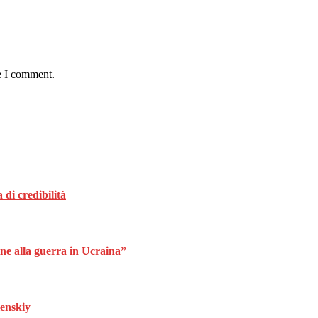
e I comment.
 di credibilità
ine alla guerra in Ucraina”
lenskiy