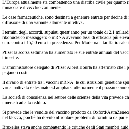
L’Europa attualmente sta combattendo una diatriba civile per quanto ri
minacciare il vecchio continente.
Le case farmaceutiche, sono destinati a generare entrate per decine di m
diffusione di una variante altamente infettiva.
I termini degli accordi, stipulati quest’anno per un totale di 2,1 miliar
ribonucleico messaggero o mRNA avevano tassi di efficacia più elevat
euro contro i 15,50 euro in precedenza.
Per Moderna il tariffario sale 
Pfizer la scorsa settimana ha aumentato le sue entrate annuali del vacc
trimestre.
L’amministratore delegato di Pfizer Albert Bourla ha affermato che i pr
pagano i costi.
Il divario di entrate tra i vaccini mRNA, le cui istruzioni genetiche spin
virus inattivato è destinato ad ampliarsi ulteriormente il prossimo anno
La società di consulenza nel settore delle scienze della vita prevede c
i mercati ad alto reddito.
Si prevede che le vendite del vaccino prodotto da Oxford/AstraZeneca, 
nel blocco, poiché ha dovuto affrontare problemi di fornitura da parte 
Bruxelles stava anche combattendo le critiche degli Stati membri guid