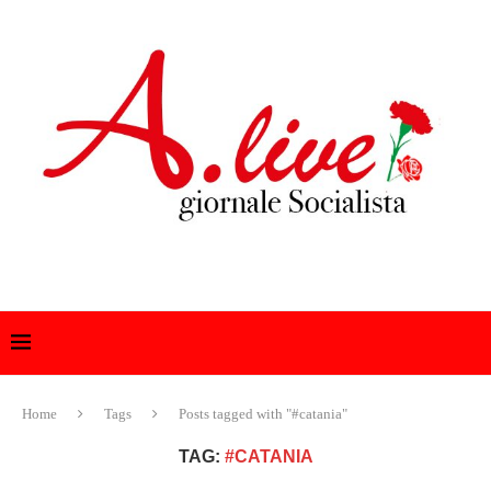
Home
Tags
Posts tagged with "#catania"
TAG:
#CATANIA