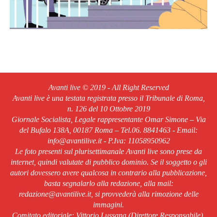
Avanti live © 2019 - All Right Reserved
Avanti live è una testata registrata presso il Tribunale di Roma,
n. 126 del 10 Ottobre 2019
Giornale Socialista, Legale rappresentante Omar Simone – Via
del Bufalo 138A, 00187 Roma – Tel.06. 8841463 - Email:
info@avantilive.it - P.Iva: 11058950962
Le foto presenti sul plurisettimanale Avanti live sono prese da
internet, quindi valutate di pubblico dominio. Se il soggetto o gli
autori dovessero avere qualcosa in contrario alla pubblicazione,
basta segnalarlo alla redazione, alla mail:
redazione@avantilive.it, si provvederà alla rimozione delle
immagini.
Comitato editoriale: Vittorio Lussana (Direttore Responsabile).