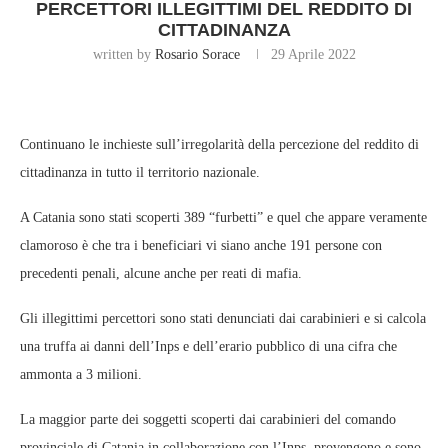
PERCETTORI ILLEGITTIMI DEL REDDITO DI
CITTADINANZA
written by
Rosario Sorace
29 Aprile 2022
Continuano le inchieste sull’irregolarità della percezione del reddito di
cittadinanza in tutto il territorio nazionale.
A Catania sono stati scoperti 389 “furbetti” e quel che appare veramente
clamoroso è che tra i beneficiari vi siano anche 191 persone con
precedenti penali, alcune anche per reati di mafia.
Gli illegittimi percettori sono stati denunciati dai carabinieri e si calcola
una truffa ai danni dell’Inps e dell’erario pubblico di una cifra che
ammonta a 3 milioni.
La maggior parte dei soggetti scoperti dai carabinieri del comando
provinciale di Catania in collaborazione con l’Inps, provengono e sono