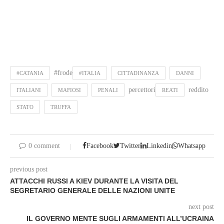
#frode
#CATANIA
#ITALIA
CITTADINANZA
DANNI
percettori
reddito
ITALIANI
MAFIOSI
PENALI
REATI
STATO
TRUFFA
0 comment
Facebook
Twitter
Linkedin
Whatsapp
previous post
ATTACCHI RUSSI A KIEV DURANTE LA VISITA DEL
SEGRETARIO GENERALE DELLE NAZIONI UNITE
next post
IL GOVERNO MENTE SUGLI ARMAMENTI ALL’UCRAINA