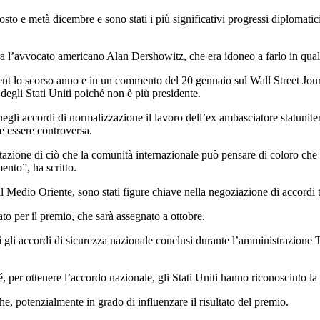
osto e metà dicembre e sono stati i più significativi progressi diplomati
ra l’avvocato americano Alan Dershowitz, che era idoneo a farlo in qua
lo scorso anno e in un commento del 20 gennaio sul Wall Street Journa
egli Stati Uniti poiché non è più presidente.
negli accordi di normalizzazione il lavoro dell’ex ambasciatore statunit
 essere controversa.
utazione di ciò che la comunità internazionale può pensare di coloro che
mento”, ha scritto.
il Medio Oriente, sono stati figure chiave nella negoziazione di accordi
to per il premio, che sarà assegnato a ottobre.
gli accordi di sicurezza nazionale conclusi durante l’amministrazione T
, per ottenere l’accordo nazionale, gli Stati Uniti hanno riconosciuto la
e, potenzialmente in grado di influenzare il risultato del premio.