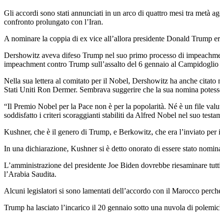
Gli accordi sono stati annunciati in un arco di quattro mesi tra metà ag
confronto prolungato con l’Iran.
A nominare la coppia di ex vice all’allora presidente Donald Trump e
Dershowitz aveva difeso Trump nel suo primo processo di impeachment 
impeachment contro Trump sull’assalto del 6 gennaio al Campidoglio d
Nella sua lettera al comitato per il Nobel, Dershowitz ha anche citato 
Stati Uniti Ron Dermer. Sembrava suggerire che la sua nomina potesse
“Il Premio Nobel per la Pace non è per la popolarità. Né è un file val
soddisfatto i criteri scoraggianti stabiliti da Alfred Nobel nel suo testa
Kushner, che è il genero di Trump, e Berkowitz, che era l’inviato per 
In una dichiarazione, Kushner si è detto onorato di essere stato nomina
L’amministrazione del presidente Joe Biden dovrebbe riesaminare tutti 
l’Arabia Saudita.
Alcuni legislatori si sono lamentati dell’accordo con il Marocco perché
Trump ha lasciato l’incarico il 20 gennaio sotto una nuvola di polemich