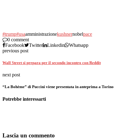
#trump
#usa
amministrazione
kushner
nobel
pace
0 comment
Facebook
Twitter
Linkedin
Whatsapp
previous post
Wall Street si prepara per il secondo incontro con Reddit
next post
“La Bohème” di Puccini viene presentata in anteprima a Torino
Potrebbe interessarti
Lascia un commento