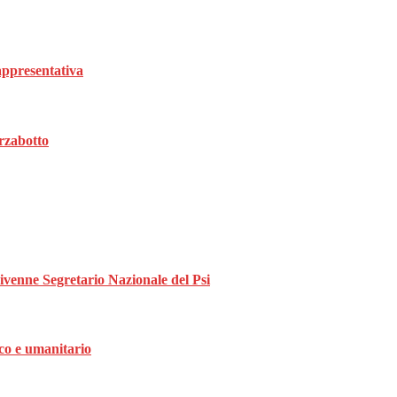
rappresentativa
rzabotto
divenne Segretario Nazionale del Psi
ico e umanitario