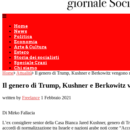
Home
News
Politica
Economia
Arte & Cultura
Estero
Storia dei socialisti
Speciale Craxi
Chi siamo
Home
Attualità
Il genero di Trump, Kushner e Berkowitz vengono no
Il genero di Trump, Kushner e Berkowitz v
written by
Freelance
1 Febbraio 2021
Di Mirko Fallacia
L’ex consigliere senior della Casa Bianca Jared Kushner, genero di Tru
accordi di normalizzazione tra Israele e nazioni arabe noti come “Ac