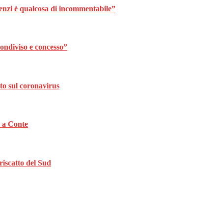
Renzi è qualcosa di incommentabile”
ondiviso e concesso”
to sul coronavirus
a a Conte
riscatto del Sud