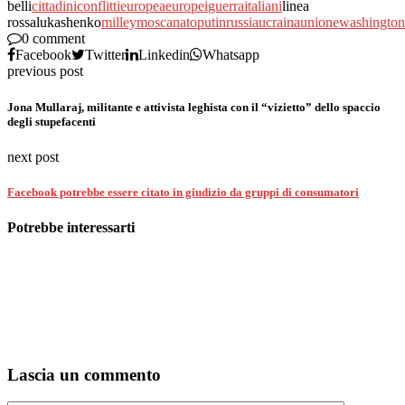
belli
cittadini
conflitti
europea
europei
guerra
italiani
linea
rossalukashenko
milley
mosca
nato
putin
russia
ucraina
unione
washington
0 comment
Facebook
Twitter
Linkedin
Whatsapp
previous post
Jona Mullaraj, militante e attivista leghista con il “vizietto” dello spaccio
degli stupefacenti
next post
Facebook potrebbe essere citato in giudizio da gruppi di consumatori
Potrebbe interessarti
Lascia un commento