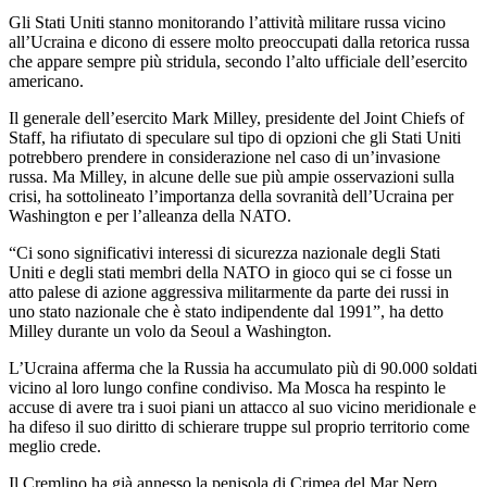
Gli Stati Uniti stanno monitorando l’attività militare russa vicino
all’Ucraina e dicono di essere molto preoccupati dalla retorica russa
che appare sempre più stridula, secondo l’alto ufficiale dell’esercito
americano.
Il generale dell’esercito Mark Milley, presidente del Joint Chiefs of
Staff, ha rifiutato di speculare sul tipo di opzioni che gli Stati Uniti
potrebbero prendere in considerazione nel caso di un’invasione
russa. Ma Milley, in alcune delle sue più ampie osservazioni sulla
crisi, ha sottolineato l’importanza della sovranità dell’Ucraina per
Washington e per l’alleanza della NATO.
“Ci sono significativi interessi di sicurezza nazionale degli Stati
Uniti e degli stati membri della NATO in gioco qui se ci fosse un
atto palese di azione aggressiva militarmente da parte dei russi in
uno stato nazionale che è stato indipendente dal 1991”, ha detto
Milley durante un volo da Seoul a Washington.
L’Ucraina afferma che la Russia ha accumulato più di 90.000 soldati
vicino al loro lungo confine condiviso. Ma Mosca ha respinto le
accuse di avere tra i suoi piani un attacco al suo vicino meridionale e
ha difeso il suo diritto di schierare truppe sul proprio territorio come
meglio crede.
Il Cremlino ha già annesso la penisola di Crimea del Mar Nero