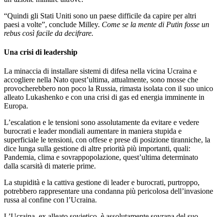
“Quindi gli Stati Uniti sono un paese difficile da capire per altri
paesi a volte”, conclude Milley.
Come se la mente di Putin fosse un
rebus così facile da decifrare.
Una crisi di leadership
La minaccia di installare sistemi di difesa nella vicina Ucraina e
accogliere nella Nato quest’ultima, attualmente, sono mosse che
provocherebbero non poco la Russia, rimasta isolata con il suo unico
alleato Lukashenko e con una crisi di gas ed energia imminente in
Europa.
L’escalation e le tensioni sono assolutamente da evitare e vedere
burocrati e leader mondiali aumentare in maniera stupida e
superficiale le tensioni, con offese e prese di posizione tiranniche, la
dice lunga sulla gestione di altre priorità più importanti, quali:
Pandemia, clima e sovrappopolazione, quest’ultima determinato
dalla scarsità di materie prime.
La stupidità e la cattiva gestione di leader e burocrati, purtroppo,
potrebbero rappresentare una condanna più pericolosa dell’invasione
russa al confine con l’Ucraina.
L’Ucraina, ex alleato sovietico, è assolutamente sovrana del suo