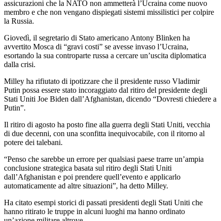
assicurazioni che la NATO non ammetterà l’Ucraina come nuovo
membro e che non vengano dispiegati sistemi missilistici per colpire
la Russia.
Giovedì, il segretario di Stato americano Antony Blinken ha
avvertito Mosca di “gravi costi” se avesse invaso l’Ucraina,
esortando la sua controparte russa a cercare un’uscita diplomatica
dalla crisi.
Milley ha rifiutato di ipotizzare che il presidente russo Vladimir
Putin possa essere stato incoraggiato dal ritiro del presidente degli
Stati Uniti Joe Biden dall’Afghanistan, dicendo “Dovresti chiedere a
Putin”.
Il ritiro di agosto ha posto fine alla guerra degli Stati Uniti, vecchia
di due decenni, con una sconfitta inequivocabile, con il ritorno al
potere dei talebani.
“Penso che sarebbe un errore per qualsiasi paese trarre un’ampia
conclusione strategica basata sul ritiro degli Stati Uniti
dall’Afghanistan e poi prendere quell’evento e applicarlo
automaticamente ad altre situazioni”, ha detto Milley.
Ha citato esempi storici di passati presidenti degli Stati Uniti che
hanno ritirato le truppe in alcuni luoghi ma hanno ordinato
un’azione militare altrove.