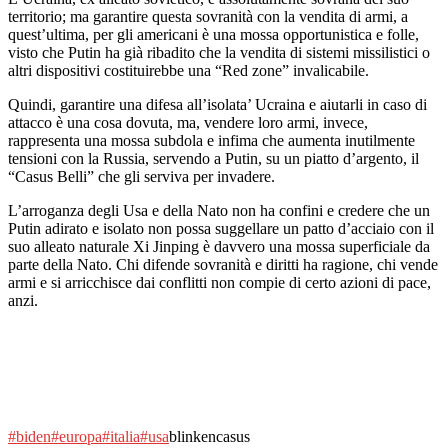
territorio; ma garantire questa sovranità con la vendita di armi, a
quest’ultima, per gli americani è una mossa opportunistica e folle,
visto che Putin ha già ribadito che la vendita di sistemi missilistici o
altri dispositivi costituirebbe una “Red zone” invalicabile.
Quindi, garantire una difesa all’isolata’ Ucraina e aiutarli in caso di
attacco è una cosa dovuta, ma, vendere loro armi, invece,
rappresenta una mossa subdola e infima che aumenta inutilmente
tensioni con la Russia, servendo a Putin, su un piatto d’argento, il
“Casus Belli” che gli serviva per invadere.
L’arroganza degli Usa e della Nato non ha confini e credere che un
Putin adirato e isolato non possa suggellare un patto d’acciaio con il
suo alleato naturale Xi Jinping è davvero una mossa superficiale da
parte della Nato. Chi difende sovranità e diritti ha ragione, chi vende
armi e si arricchisce dai conflitti non compie di certo azioni di pace,
anzi.
#biden
#europa
#italia
#usa
blinkencasus