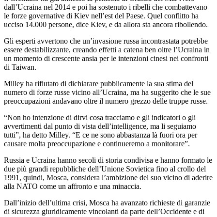
dall’Ucraina nel 2014 e poi ha sostenuto i ribelli che combattevano
le forze governative di Kiev nell’est del Paese. Quel conflitto ha
ucciso 14.000 persone, dice Kiev, e da allora sta ancora ribollendo.
Gli esperti avvertono che un’invasione russa incontrastata potrebbe
essere destabilizzante, creando effetti a catena ben oltre l’Ucraina in
un momento di crescente ansia per le intenzioni cinesi nei confronti
di Taiwan.
Milley ha rifiutato di dichiarare pubblicamente la sua stima del
numero di forze russe vicino all’Ucraina, ma ha suggerito che le sue
preoccupazioni andavano oltre il numero grezzo delle truppe russe.
“Non ho intenzione di dirvi cosa tracciamo e gli indicatori o gli
avvertimenti dal punto di vista dell’intelligence, ma li seguiamo
tutti”, ha detto Milley. “E ce ne sono abbastanza là fuori ora per
causare molta preoccupazione e continueremo a monitorare”.
Russia e Ucraina hanno secoli di storia condivisa e hanno formato le
due più grandi repubbliche dell’Unione Sovietica fino al crollo del
1991, quindi, Mosca, considera l’ambizione del suo vicino di aderire
alla NATO come un affronto e una minaccia.
Dall’inizio dell’ultima crisi, Mosca ha avanzato richieste di garanzie
di sicurezza giuridicamente vincolanti da parte dell’Occidente e di