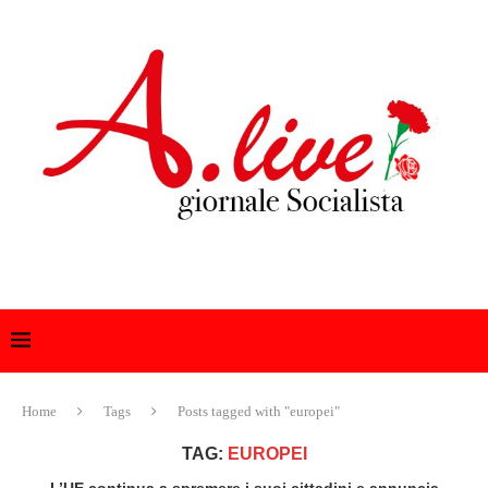
Home
Tags
Posts tagged with "europei"
TAG:
EUROPEI