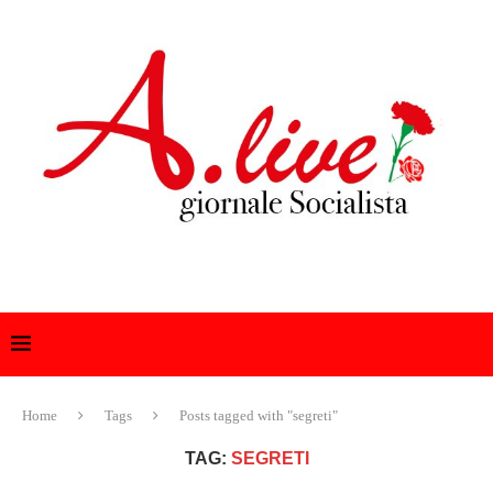
Home
Tags
Posts tagged with "segreti"
TAG:
SEGRETI