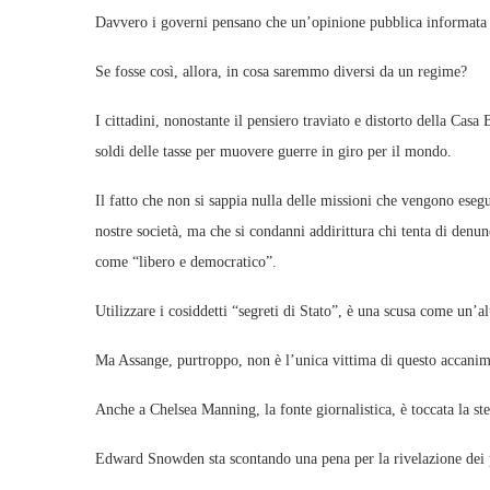
Davvero i governi pensano che un’opinione pubblica informata 
Se fosse così, allora, in cosa saremmo diversi da un regime?
I cittadini, nonostante il pensiero traviato e distorto della Casa 
soldi delle tasse per muovere guerre in giro per il mondo.
Il fatto che non si sappia nulla delle missioni che vengono esegu
nostre società, ma che si condanni addirittura chi tenta di denu
come “libero e democratico”.
Utilizzare i cosiddetti “segreti di Stato”, è una scusa come un’al
Ma Assange, purtroppo, non è l’unica vittima di questo accanime
Anche a Chelsea Manning, la fonte giornalistica, è toccata la st
Edward Snowden sta scontando una pena per la rivelazione dei 