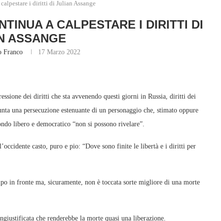
alpestare i diritti di Julian Assange
TINUA A CALPESTARE I DIRITTI DI
N ASSANGE
 Franco
17 Marzo 2022
ione dei diritti che sta avvenendo questi giorni in Russia, diritti dei
punta una persecuzione estenuante di un personaggio che, stimato oppure
ondo libero e democratico “non si possono rivelare”.
l’occidente casto, puro e pio: “Dove sono finite le libertà e i diritti per
lpo in fronte ma, sicuramente, non è toccata sorte migliore di una morte
ngiustificata che renderebbe la morte quasi una liberazione.