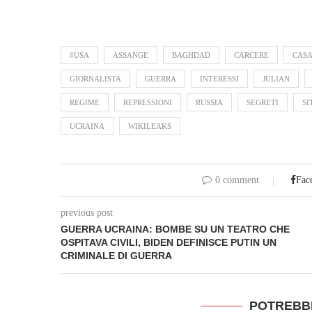
#USA
ASSANGE
BAGHDAD
CARCERE
CASA
GIORNALISTA
GUERRA
INTERESSI
JULIAN
REGIME
REPRESSIONI
RUSSIA
SEGRETI
SI
UCRAINA
WIKILEAKS
0 comment
Fac
previous post
GUERRA UCRAINA: BOMBE SU UN TEATRO CHE
OSPITAVA CIVILI, BIDEN DEFINISCE PUTIN UN
CRIMINALE DI GUERRA
POTREBB