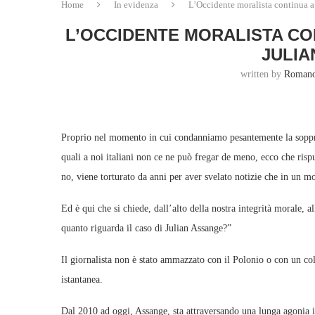
Home
In evidenza
L’Occidente moralista continua a c
L’OCCIDENTE MORALISTA CON
JULIA
written by
Romano
Proprio nel momento in cui condanniamo pesantemente la soppress
quali a noi italiani non ce ne può fregar de meno, ecco che ris
no, viene torturato da anni per aver svelato notizie che in un m
Ed è qui che si chiede, dall’alto della nostra integrità morale, al
quanto riguarda il caso di Julian Assange?”
Il giornalista non è stato ammazzato con il Polonio o con un co
istantanea.
Dal 2010 ad oggi, Assange, sta attraversando una lunga agonia i