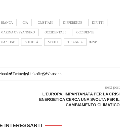
 BIANCA
CIA
CRISTIANI
DIFFERENZE
DIRITTI
MARINA OVSYANNIKO
OCCIDENTALE
OCCIDENTE
trave
TUAZIONE
SOCIETÀ
STATO
TIRANNIA
ebook
Twitter
Linkedin
Whatsapp
next post
L’EUROPA, IMPANTANATA PER LA CRISI
ENERGETICA CERCA UNA SVOLTA PER IL
CAMBIAMENTO CLIMATICO
E INTERESSARTI