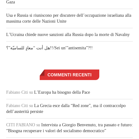
Gaza
Usa e Russia si riuniscono per discutere dell’occupazione israeliana alla
massima corte delle Nazioni Unite
L’Ucraina chiede nuove sanzioni alla Russia dopo la morte di Navalny
هل أنت “معادٍ للساميّة”؟!!/Sei un'”antisemita”?!!
COMMENTI RECENTI
Fabiano Citi
su
L’Europa ha bisogno della Pace
Fabiano Citi
su
La Grecia esce dalla “Red zone”, ma il contraccolpo
dell’austerità persiste
CITI FABIANO
su
Intervista a Giorgio Benvenuto, tra passato e futuro:
“Bisogna recuperare i valori del socialismo democratico”