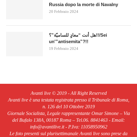
Russia dopo la morte di Navalny
20 Febbraio 2024
هل أنت “معادٍ للساميّة”؟!!/Sei
un'”antisemita”?!!
19 Febbraio 2024
Avanti live © 2019 - All Right Reserved
Avanti live è una testata registrata presso il Tribunale di Roma,
n. 126 del 10 Ottobre 2019
Giornale Socialista, Legale rappresentante Omar Simone – Via
del Bufalo 138A, 00187 Roma – Tel.06. 8841463 - Email:
info@avantilive.it - P.Iva: 11058950962
Le foto presenti sul plurisettimanale Avanti live sono prese da