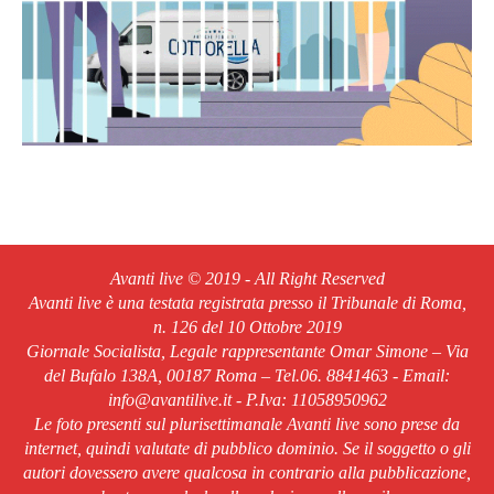
Avanti live © 2019 - All Right Reserved
Avanti live è una testata registrata presso il Tribunale di Roma,
n. 126 del 10 Ottobre 2019
Giornale Socialista, Legale rappresentante Omar Simone – Via
del Bufalo 138A, 00187 Roma – Tel.06. 8841463 - Email:
info@avantilive.it - P.Iva: 11058950962
Le foto presenti sul plurisettimanale Avanti live sono prese da
internet, quindi valutate di pubblico dominio. Se il soggetto o gli
autori dovessero avere qualcosa in contrario alla pubblicazione,