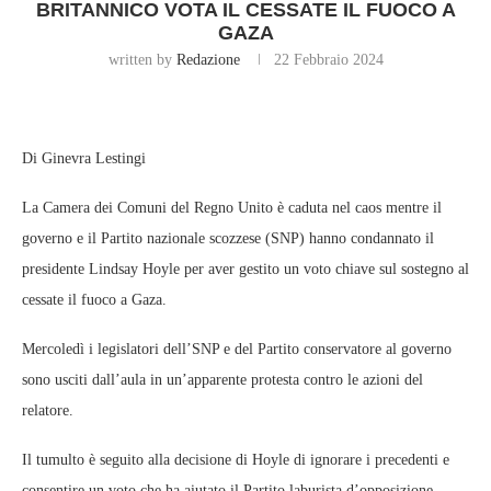
BRITANNICO VOTA IL CESSATE IL FUOCO A
GAZA
written by
Redazione
22 Febbraio 2024
Di Ginevra Lestingi
La Camera dei Comuni del Regno Unito è caduta nel caos mentre il
governo e il Partito nazionale scozzese (SNP) hanno condannato il
presidente Lindsay Hoyle per aver gestito un voto chiave sul sostegno al
cessate il fuoco a Gaza.
Mercoledì i legislatori dell’SNP e del Partito conservatore al governo
sono usciti dall’aula in un’apparente protesta contro le azioni del
relatore.
Il tumulto è seguito alla decisione di Hoyle di ignorare i precedenti e
consentire un voto che ha aiutato il Partito laburista d’opposizione –